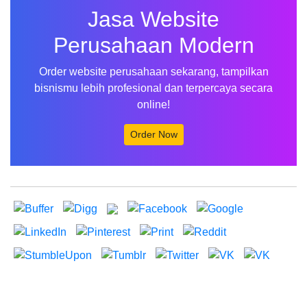
Jasa Website
Perusahaan Modern
Order website perusahaan sekarang, tampilkan
bisnismu lebih profesional dan terpercaya secara
online!
Order Now