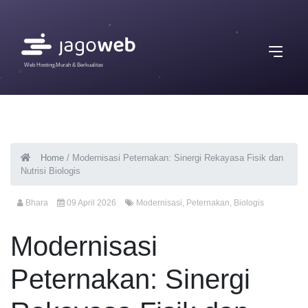
Web Hosting Murah & Berkualitas
Home
/
Modernisasi Peternakan: Sinergi Rekayasa Fisik dan
Nutrisi Biologis
Bhara
09 April 2026
Modernisasi
,
Peternakan
,
Biologis
Modernisasi
Peternakan: Sinergi