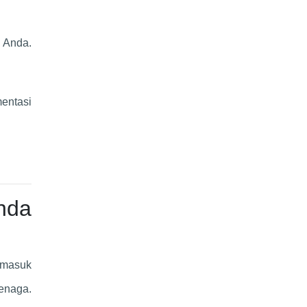
 Anda.
mentasi
nda
rmasuk
tenaga.