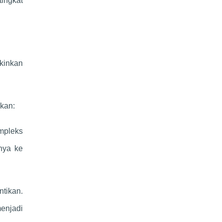
ingkat
gkinkan
ukan:
mpleks
nya ke
tikan.
menjadi