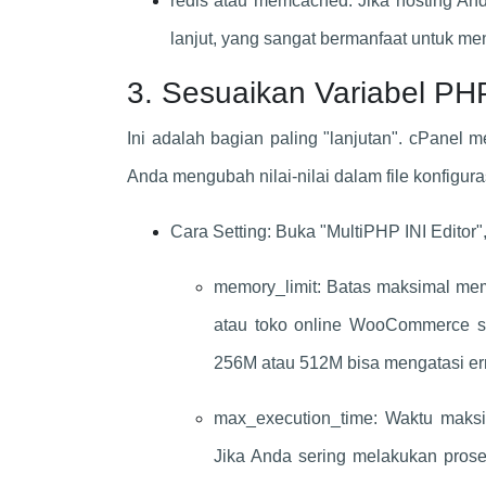
redis atau memcached: Jika hosting An
lanjut, yang sangat bermanfaat untuk m
3. Sesuaikan Variabel PHP
Ini adalah bagian paling "lanjutan". cPanel
Anda mengubah nilai-nilai dalam file konfiguras
Cara Setting: Buka "MultiPHP INI Editor", 
memory_limit: Batas maksimal mem
atau toko online WooCommerce se
256M atau 512M bisa mengatasi er
max_execution_time: Waktu maksim
Jika Anda sering melakukan proses