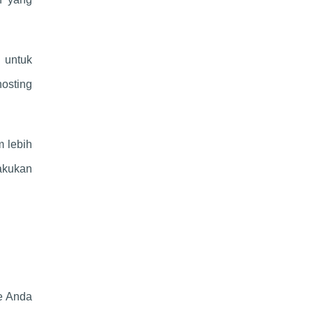
 untuk
hosting
m lebih
akukan
e Anda