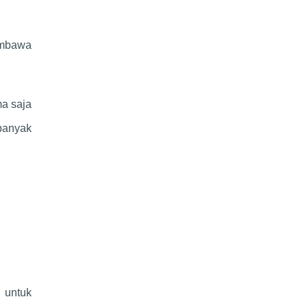
embawa
ma saja
banyak
, untuk