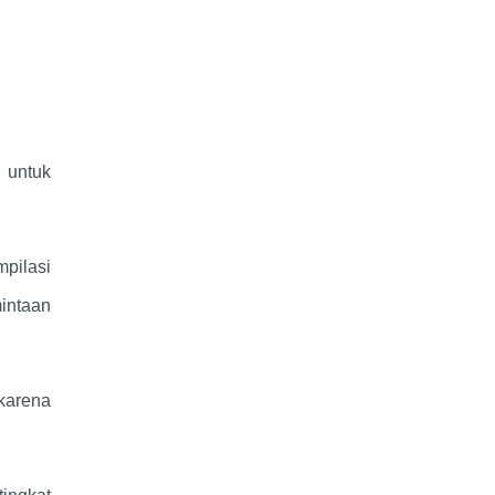
l untuk
mpilasi
intaan
karena