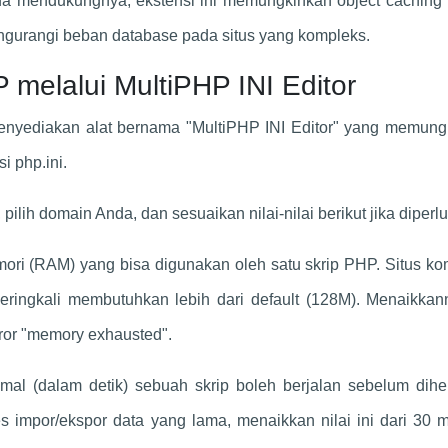
da mendukungnya, ekstensi ini memungkinkan object caching t
engurangi beban database pada situs yang kompleks.
 melalui MultiPHP INI Editor
 menyediakan alat bernama "MultiPHP INI Editor" yang memun
i php.ini.
pilih domain Anda, dan sesuaikan nilai-nilai berikut jika diperl
ori (RAM) yang bisa digunakan oleh satu skrip PHP. Situs ko
ringkali membutuhkan lebih dari default (128M). Menaikkan
ror "memory exhausted".
al (dalam detik) sebuah skrip boleh berjalan sebelum dihen
 impor/ekspor data yang lama, menaikkan nilai ini dari 30 