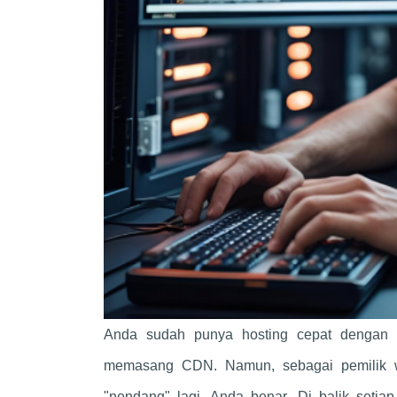
Anda sudah punya hosting cepat dengan
memasang CDN. Namun, sebagai pemilik we
"nendang" lagi. Anda benar. Di balik setia