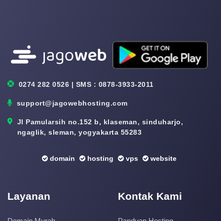
0274 282 0526 | SMS : 0878-3933-2011
support@jagowebhosting.com
Jl Pamularsih no.152 b, klaseman, sinduharjo,
ngaglik, sleman, yogyakarta 55283
domain
hosting
vps
website
Layanan
Kontak Kami
Domain Murah
Panduan Hosting