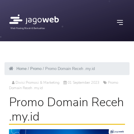
Web Hosting Murah & Berkualitas
Home
/
Promo
/ Promo Domain Receh .my.id
Divisi Promosi & Marketing
01 September 2023
Promo
Domain Receh .my.id
Promo Domain Receh
.my.id