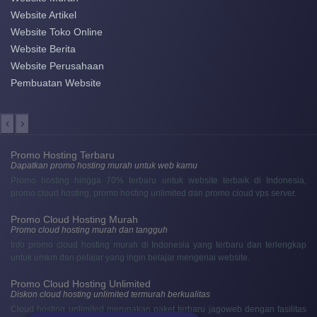
Website Artikel
Website Toko Online
Website Berita
Website Perusahaan
Pembuatan Website
‹
›
Promo Hosting Terbaru
Dapatkan promo hosting murah untuk web kamu
Promo hosting hingga 70% terbaru untuk website terbaik di Indonesia,
promo cloud hosting, promo hosting unlimited dan promo cloud vps server.
Promo Cloud Hosting Murah
Promo cloud hosting murah dan tangguh
Info promo cloud hosting murah di Indonesia yang terbaru dan terlengkap
untuk umkm dan pelajar yang ingin belajar mengenai website.
Promo Cloud Hosting Unlimited
Diskon cloud hosting unlimited termurah berkualitas
Cloud hosting unlimited merupakan paket terbaru jagoweb dengan fasilitas