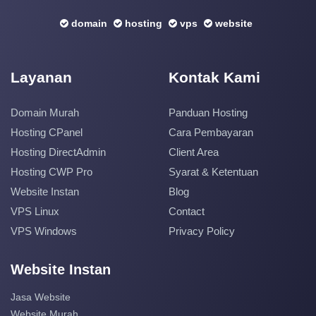
domain
hosting
vps
website
Layanan
Kontak Kami
Domain Murah
Panduan Hosting
Hosting CPanel
Cara Pembayaran
Hosting DirectAdmin
Client Area
Hosting CWP Pro
Syarat & Ketentuan
Website Instan
Blog
VPS Linux
Contact
VPS Windows
Privacy Policy
Website Instan
Jasa Website
Website Murah