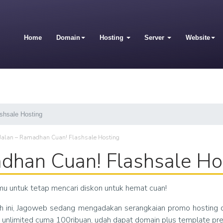
Home
Domain
Hosting
Server
Website
shsale Hosting
Jalan – Ramadhan Cuan! Flashsale Hosting
dhan Cuan! Flashsale Ho
u untuk tetap mencari diskon untuk hemat cuan!
h ini, Jagoweb sedang mengadakan serangkaian promo hosting d
g unlimited cuma 100ribuan, udah dapat domain plus template pr