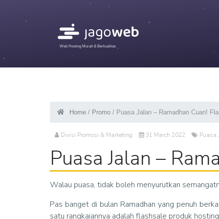
Web Hosting Murah & Berkualitas
Home
/
Promo
/ Puasa Jalan – Ramadhan Cuan! Fla
Divisi Promosi & Marketing
31 March 2022
Puasa 
Puasa Jalan – Rama
Walau puasa, tidak boleh menyurutkan semangatm
Pas banget di bulan Ramadhan yang penuh berka
satu rangkaiannya adalah flashsale produk hostin