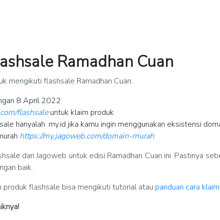
Flashsale Ramadhan Cuan
tuk mengikuti flashsale Ramadhan Cuan:
engan 8 April 2022
.com/flashsale
untuk klaim produk
sale hanyalah .my.id jika kamu ingin menggunakan eksistensi doma
 murah
https://my.jagoweb.com/domain-murah
ashsale dari Jagoweb untuk edisi Ramadhan Cuan ini. Pastinya se
ngan baik.
produk flashsale bisa mengikuti tutorial atau
panduan cara klai
iknya!