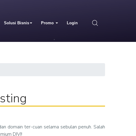
Solusi Bisnis
Promo
Login
sting
an domain ter-cuan selama sebulan penuh. Salah
emium DIVI!