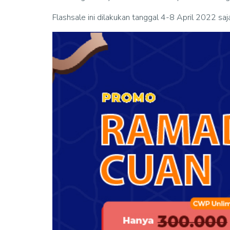
Flashsale ini dilakukan tanggal 4-8 April 2022 saj