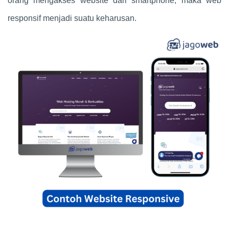
orang mengakses website dari smartphone, maka web
responsif menjadi suatu keharusan.