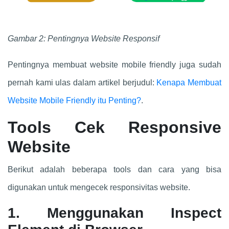
Gambar 2: Pentingnya Website Responsif
Pentingnya membuat website mobile friendly juga sudah
pernah kami ulas dalam artikel berjudul:
Kenapa Membuat
Website Mobile Friendly itu Penting?
.
Tools Cek Responsive
Website
Berikut adalah beberapa tools dan cara yang bisa
digunakan untuk mengecek responsivitas website.
1. Menggunakan Inspect