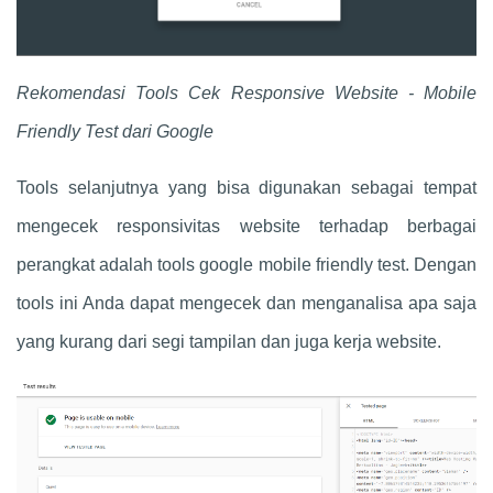
Rekomendasi Tools Cek Responsive Website - Mobile
Friendly Test dari Google
Tools selanjutnya yang bisa digunakan sebagai tempat
mengecek responsivitas website terhadap berbagai
perangkat adalah tools google mobile friendly test. Dengan
tools ini Anda dapat mengecek dan menganalisa apa saja
yang kurang dari segi tampilan dan juga kerja website.