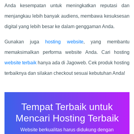
Anda kesempatan untuk meningkatkan reputasi dan
menjangkau lebih banyak audiens, membawa kesuksesan
digital yang lebih besar ke dalam genggaman Anda.
Gunakan juga
hosting website
, yang membantu
memaksimalkan performa website Anda. Cari hosting
website terbaik
hanya ada di Jagoweb. Cek produk hosting
terbaiknya dan silakan checkout sesuai kebutuhan Anda!
Tempat Terbaik untuk
Mencari Hosting Terbaik
Website berkualitas harus didukung dengan