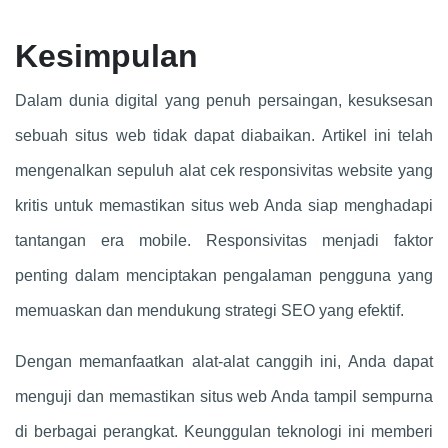
Kesimpulan
Dalam dunia digital yang penuh persaingan, kesuksesan
sebuah situs web tidak dapat diabaikan. Artikel ini telah
mengenalkan sepuluh alat cek responsivitas website yang
kritis untuk memastikan situs web Anda siap menghadapi
tantangan era mobile. Responsivitas menjadi faktor
penting dalam menciptakan pengalaman pengguna yang
memuaskan dan mendukung strategi SEO yang efektif.
Dengan memanfaatkan alat-alat canggih ini, Anda dapat
menguji dan memastikan situs web Anda tampil sempurna
di berbagai perangkat. Keunggulan teknologi ini memberi