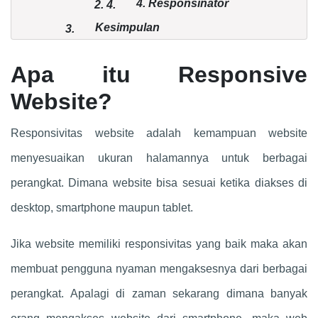
4. Responsinator
2.
4.
Kesimpulan
3.
Apa itu Responsive
Website?
Responsivitas website adalah kemampuan website
menyesuaikan ukuran halamannya untuk berbagai
perangkat. Dimana website bisa sesuai ketika diakses di
desktop, smartphone maupun tablet.
Jika website memiliki responsivitas yang baik maka akan
membuat pengguna nyaman mengaksesnya dari berbagai
perangkat. Apalagi di zaman sekarang dimana banyak