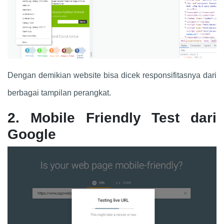
Dengan demikian website bisa dicek responsifitasnya dari
berbagai tampilan perangkat.
2. Mobile Friendly Test dari
Google