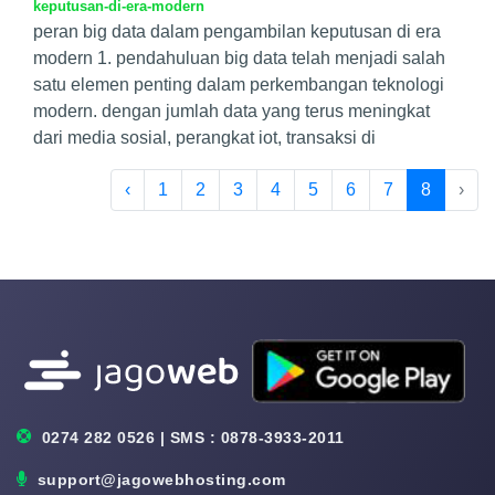
keputusan-di-era-modern
peran big data dalam pengambilan keputusan di era
modern 1. pendahuluan big data telah menjadi salah
satu elemen penting dalam perkembangan teknologi
modern. dengan jumlah data yang terus meningkat
dari media sosial, perangkat iot, transaksi di
‹
1
2
3
4
5
6
7
8
›
0274 282 0526 | SMS : 0878-3933-2011
support@jagowebhosting.com