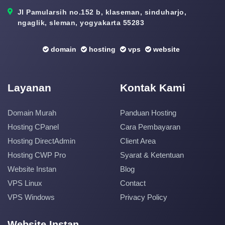
Jl Pamularsih no.152 b, klaseman, sinduharjo,
ngaglik, sleman, yogyakarta 55283
domain
hosting
vps
website
Layanan
Kontak Kami
Domain Murah
Panduan Hosting
Hosting CPanel
Cara Pembayaran
Hosting DirectAdmin
Client Area
Hosting CWP Pro
Syarat & Ketentuan
Website Instan
Blog
VPS Linux
Contact
VPS Windows
Privacy Policy
Website Instan