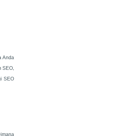
a Anda
n SEO,
egi SEO
imana