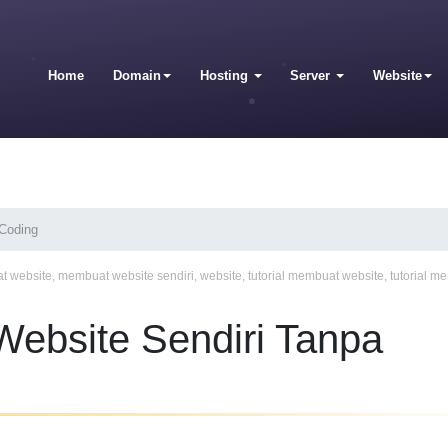
Home
Domain
Hosting
Server
Website
 Coding
t website
,
membuat website sendiri
,
website
,
tutorial membuat website
,
tutorial m
Website Sendiri Tanpa