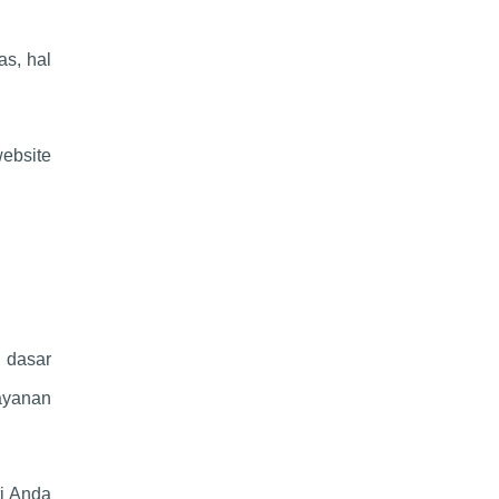
as, hal
website
i dasar
ayanan
i Anda