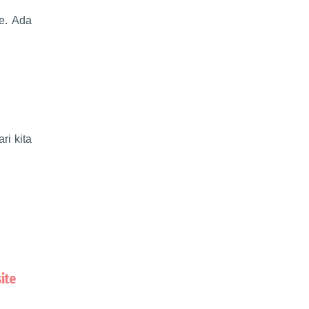
e. Ada
ri kita