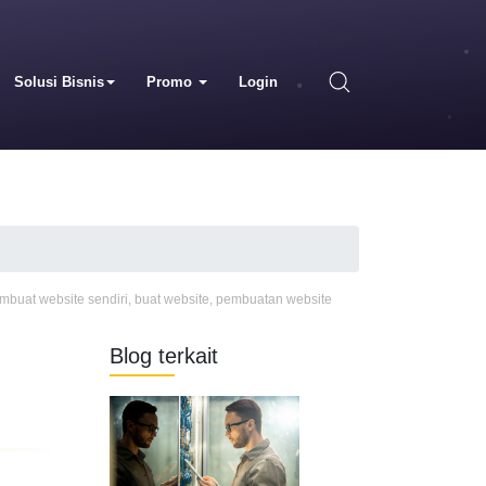
Solusi Bisnis
Promo
Login
embuat website sendiri
,
buat website
,
pembuatan website
Blog terkait