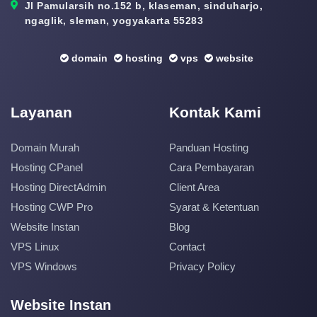
Jl Pamularsih no.152 b, klaseman, sinduharjo,
ngaglik, sleman, yogyakarta 55283
domain
hosting
vps
website
Layanan
Kontak Kami
Domain Murah
Panduan Hosting
Hosting CPanel
Cara Pembayaran
Hosting DirectAdmin
Client Area
Hosting CWP Pro
Syarat & Ketentuan
Website Instan
Blog
VPS Linux
Contact
VPS Windows
Privacy Policy
Website Instan