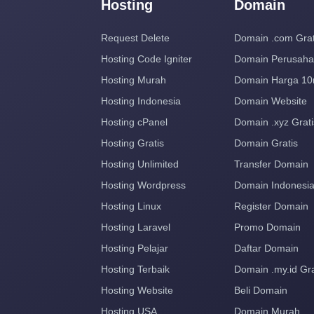
Hosting
Domain
Request Delete
Domain .com Grat
Hosting Code Igniter
Domain Perusah
Hosting Murah
Domain Harga 10
Hosting Indonesia
Domain Website
Hosting cPanel
Domain .xyz Grati
Hosting Gratis
Domain Gratis
Hosting Unlimited
Transfer Domain
Hosting Wordpress
Domain Indonesi
Hosting Linux
Register Domain
Hosting Laravel
Promo Domain
Hosting Pelajar
Daftar Domain
Hosting Terbaik
Domain .my.id Gra
Hosting Website
Beli Domain
Hosting USA
Domain Murah