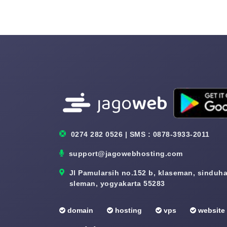
0274 282 0526 | SMS : 0878-3933-2011
support@jagowebhosting.com
Jl Pamularsih no.152 b, klaseman, sinduhar
sleman, yogyakarta 55283
domain
hosting
vps
website