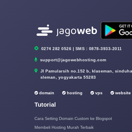
0274 282 0526 | SMS : 0878-3933-2011
support@jagowebhosting.com
Jl Pamularsih no.152 b, klaseman, sinduhar
sleman, yogyakarta 55283
domain
hosting
vps
website
Tutorial
Cara Setting Domain Custom ke Blogspot
Membeli Hosting Murah Terbaik