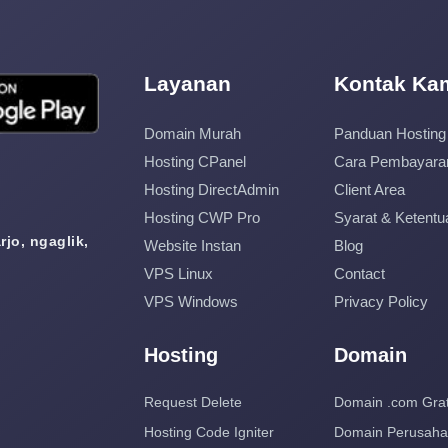
Layanan
Kontak Ka
Domain Murah
Panduan Hosting
Hosting CPanel
Cara Pembayara
Hosting DirectAdmin
Client Area
Hosting CWP Pro
Syarat & Ketentu
jo, ngaglik,
Website Instan
Blog
VPS Linux
Contact
VPS Windows
Privacy Policy
Hosting
Domain
Request Delete
Domain .com Grat
Hosting Code Igniter
Domain Perusah