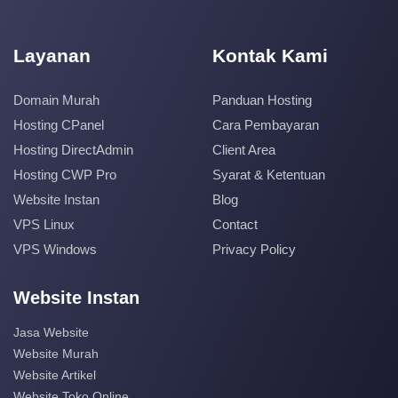
Layanan
Kontak Kami
Domain Murah
Panduan Hosting
Hosting CPanel
Cara Pembayaran
Hosting DirectAdmin
Client Area
Hosting CWP Pro
Syarat & Ketentuan
Website Instan
Blog
VPS Linux
Contact
VPS Windows
Privacy Policy
Website Instan
Jasa Website
Website Murah
Website Artikel
Website Toko Online