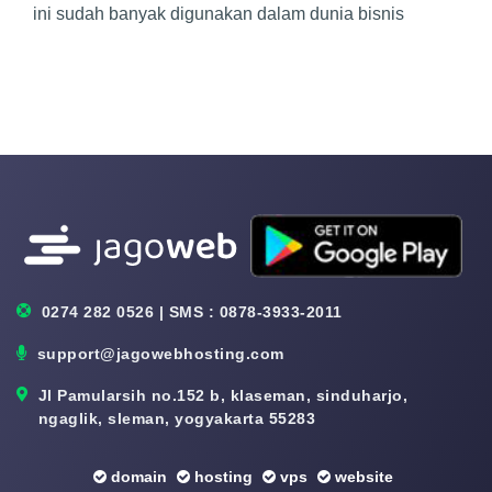
ini sudah banyak digunakan dalam dunia bisnis
0274 282 0526 | SMS : 0878-3933-2011
support@jagowebhosting.com
Jl Pamularsih no.152 b, klaseman, sinduharjo,
ngaglik, sleman, yogyakarta 55283
domain
hosting
vps
website