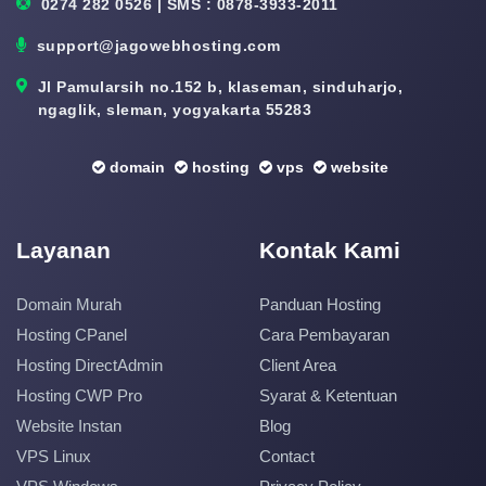
0274 282 0526 | SMS : 0878-3933-2011
support@jagowebhosting.com
Jl Pamularsih no.152 b, klaseman, sinduharjo,
ngaglik, sleman, yogyakarta 55283
domain
hosting
vps
website
Layanan
Kontak Kami
Domain Murah
Panduan Hosting
Hosting CPanel
Cara Pembayaran
Hosting DirectAdmin
Client Area
Hosting CWP Pro
Syarat & Ketentuan
Website Instan
Blog
VPS Linux
Contact