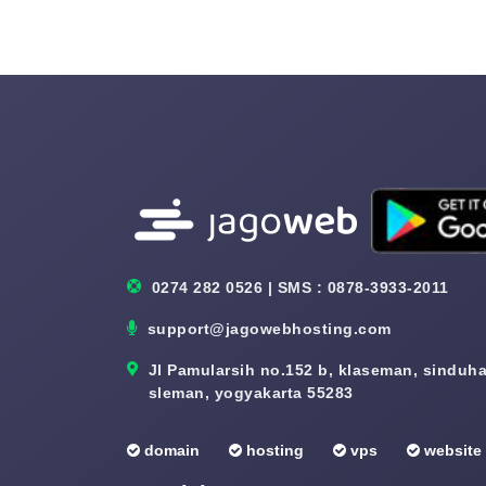
0274 282 0526 | SMS : 0878-3933-2011
support@jagowebhosting.com
Jl Pamularsih no.152 b, klaseman, sinduhar
sleman, yogyakarta 55283
domain
hosting
vps
website