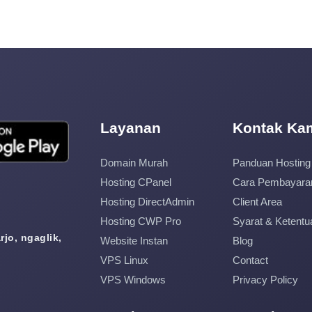
Layanan
Kontak Ka
Domain Murah
Panduan Hosting
Hosting CPanel
Cara Pembayara
Hosting DirectAdmin
Client Area
Hosting CWP Pro
Syarat & Ketentu
jo, ngaglik,
Website Instan
Blog
VPS Linux
Contact
VPS Windows
Privacy Policy