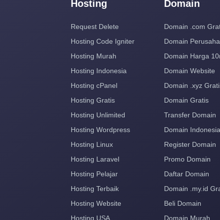
Hosting
Domain
Request Delete
Domain .com Grat
Hosting Code Igniter
Domain Perusah
Hosting Murah
Domain Harga 10
Hosting Indonesia
Domain Website
Hosting cPanel
Domain .xyz Grati
Hosting Gratis
Domain Gratis
Hosting Unlimited
Transfer Domain
Hosting Wordpress
Domain Indonesi
Hosting Linux
Register Domain
Hosting Laravel
Promo Domain
Hosting Pelajar
Daftar Domain
Hosting Terbaik
Domain .my.id Gra
Hosting Website
Beli Domain
Hosting USA
Domain Murah