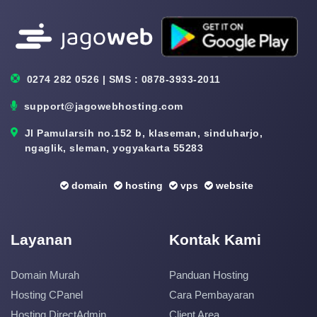
0274 282 0526 | SMS : 0878-3933-2011
support@jagowebhosting.com
Jl Pamularsih no.152 b, klaseman, sinduharjo,
ngaglik, sleman, yogyakarta 55283
domain
hosting
vps
website
Layanan
Kontak Kami
Domain Murah
Panduan Hosting
Hosting CPanel
Cara Pembayaran
Hosting DirectAdmin
Client Area