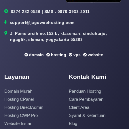
0274 282 0526 | SMS : 0878-3933-2011
support@jagowebhosting.com
Jl Pamularsih no.152 b, klaseman, sinduharjo,
ngaglik, sleman, yogyakarta 55283
domain
hosting
vps
website
Layanan
Kontak Kami
Domain Murah
Panduan Hosting
Hosting CPanel
Cara Pembayaran
Hosting DirectAdmin
Client Area
Hosting CWP Pro
Syarat & Ketentuan
Website Instan
Blog