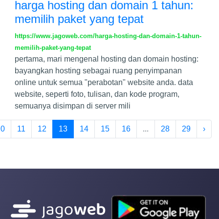
harga hosting dan domain 1 tahun:
memilih paket yang tepat
https://www.jagoweb.com/harga-hosting-dan-domain-1-tahun-
memilih-paket-yang-tepat
pertama, mari mengenal hosting dan domain hosting:
bayangkan hosting sebagai ruang penyimpanan
online untuk semua "perabotan" website anda. data
website, seperti foto, tulisan, dan kode program,
semuanya disimpan di server mili
10
11
12
13
14
15
16
...
28
29
›