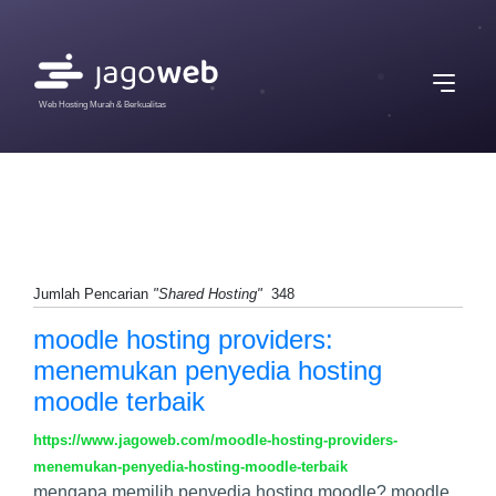
Web Hosting Murah & Berkualitas
Jumlah Pencarian
"Shared Hosting"
348
moodle hosting providers:
menemukan penyedia hosting
moodle terbaik
https://www.jagoweb.com/moodle-hosting-providers-
menemukan-penyedia-hosting-moodle-terbaik
mengapa memilih penyedia hosting moodle? moodle