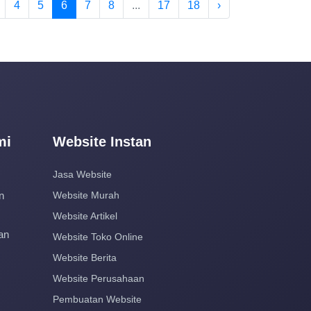
4
5
6
7
8
...
17
18
›
mi
Website Instan
Jasa Website
n
Website Murah
Website Artikel
an
Website Toko Online
Website Berita
Website Perusahaan
Pembuatan Website