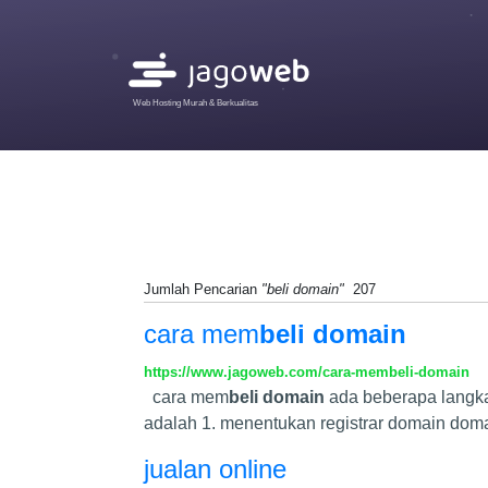
Web Hosting Murah & Berkualitas
Jumlah Pencarian
"beli domain"
207
cara mem
beli domain
https://www.jagoweb.com/cara-membeli-domain
cara mem
beli domain
ada beberapa langka
adalah 1. menentukan registrar domain doma
jualan online