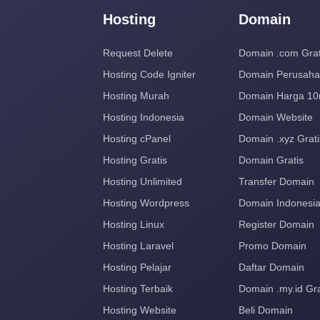
Hosting
Domain
Request Delete
Domain .com Grat
Hosting Code Igniter
Domain Perusah
Hosting Murah
Domain Harga 10
Hosting Indonesia
Domain Website
Hosting cPanel
Domain .xyz Grati
Hosting Gratis
Domain Gratis
Hosting Unlimited
Transfer Domain
Hosting Wordpress
Domain Indonesi
Hosting Linux
Register Domain
Hosting Laravel
Promo Domain
Hosting Pelajar
Daftar Domain
Hosting Terbaik
Domain .my.id Gra
Hosting Website
Beli Domain