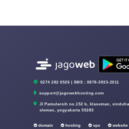
0274 282 0526 | SMS : 0878-3933-2011
support@jagowebhosting.com
Jl Pamularsih no.152 b, klaseman, sinduhar
sleman, yogyakarta 55283
domain
hosting
vps
website