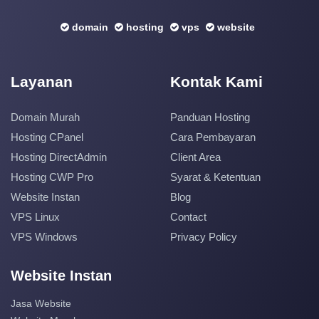
domain
hosting
vps
website
Layanan
Kontak Kami
Domain Murah
Panduan Hosting
Hosting CPanel
Cara Pembayaran
Hosting DirectAdmin
Client Area
Hosting CWP Pro
Syarat & Ketentuan
Website Instan
Blog
VPS Linux
Contact
VPS Windows
Privacy Policy
Website Instan
Jasa Website