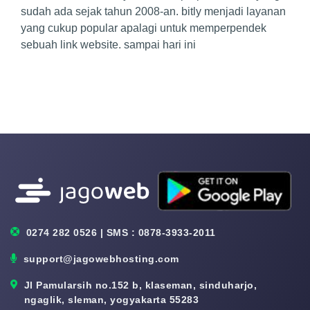
sudah ada sejak tahun 2008-an. bitly menjadi layanan
yang cukup popular apalagi untuk memperpendek
sebuah link website. sampai hari ini
0274 282 0526 | SMS : 0878-3933-2011
support@jagowebhosting.com
Jl Pamularsih no.152 b, klaseman, sinduharjo,
ngaglik, sleman, yogyakarta 55283