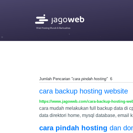
Web Hosting Murah & Berkualitas
Jumlah Pencarian
"cara pindah hosting"
6
cara backup hosting website
https://www.jagoweb.com/cara-backup-hosting-web
cara mudah melakukan full backup data di 
data direktori home, mysql database, email kon
cara pindah hosting
dan dom