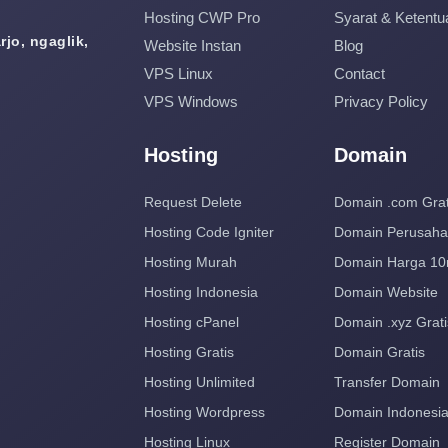
Hosting CWP Pro
Syarat & Ketentu
jo, ngaglik,
Website Instan
Blog
VPS Linux
Contact
VPS Windows
Privacy Policy
Hosting
Domain
Request Delete
Domain .com Grat
Hosting Code Igniter
Domain Perusah
Hosting Murah
Domain Harga 10
Hosting Indonesia
Domain Website
Hosting cPanel
Domain .xyz Grati
Hosting Gratis
Domain Gratis
Hosting Unlimited
Transfer Domain
Hosting Wordpress
Domain Indonesi
Hosting Linux
Register Domain