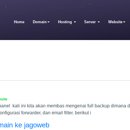
Home
Domain
Hosting
Server
Website
site
cpanel kali ini kita akan membas mengenai full backup diman
figurasi forwarder, dan email filter. berikut i
ain ke jagoweb