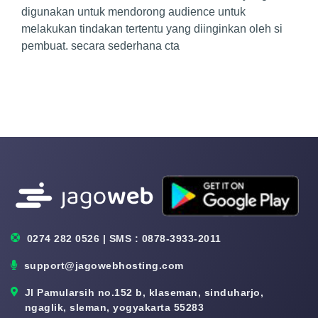
digunakan untuk mendorong audience untuk
melakukan tindakan tertentu yang diinginkan oleh si
pembuat. secara sederhana cta
0274 282 0526 | SMS : 0878-3933-2011
support@jagowebhosting.com
Jl Pamularsih no.152 b, klaseman, sinduharjo,
ngaglik, sleman, yogyakarta 55283