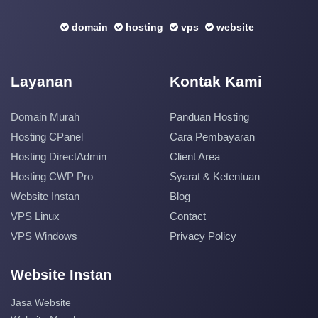
domain
hosting
vps
website
Layanan
Kontak Kami
Domain Murah
Panduan Hosting
Hosting CPanel
Cara Pembayaran
Hosting DirectAdmin
Client Area
Hosting CWP Pro
Syarat & Ketentuan
Website Instan
Blog
VPS Linux
Contact
VPS Windows
Privacy Policy
Website Instan
Jasa Website