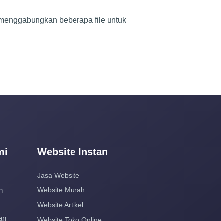
 menggabungkan beberapa file untuk
mi
Website Instan
Jasa Website
n
Website Murah
Website Artikel
an
Website Toko Online