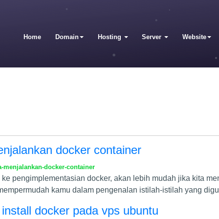
Home
Domain
Hosting
Server
Website
enjalankan docker container
a-menjalankan-docker-container
e pengimplementasian docker, akan lebih mudah jika kita meng
 mempermudah kamu dalam pengenalan istilah-istilah yang dig
install docker pada vps ubuntu