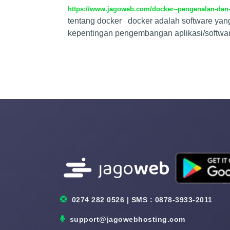
https://www.jagoweb.com/docker--pengenalan-dan-c
tentang docker docker adalah software yan
kepentingan pengembangan aplikasi/software
0274 282 0526 | SMS : 0878-3933-2011
support@jagowebhosting.com