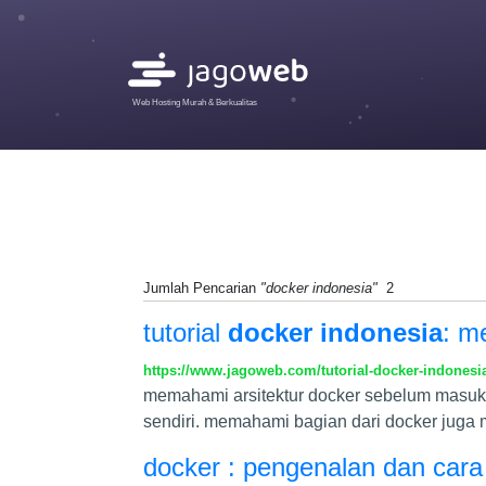
Web Hosting Murah & Berkualitas
Jumlah Pencarian
"docker indonesia"
2
tutorial
docker indonesia
: m
https://www.jagoweb.com/tutorial-docker-indonesi
memahami arsitektur docker sebelum masuk k
sendiri. memahami bagian dari docker juga
docker : pengenalan dan cara 