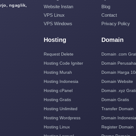
jo, ngaglik,
Website Instan
Blog
VPS Linux
Contact
VPS Windows
Privacy Policy
Hosting
Domain
Request Delete
Domain .com Grat
Hosting Code Igniter
Domain Perusah
Hosting Murah
Domain Harga 10
Hosting Indonesia
Domain Website
Hosting cPanel
Domain .xyz Grati
Hosting Gratis
Domain Gratis
Hosting Unlimited
Transfer Domain
Hosting Wordpress
Domain Indonesi
Hosting Linux
Register Domain