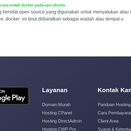
ara-install-docker-pada-vps-ubuntu
g bersifat open source yang digunakan untuk menyatukan atau
. docker ini bisa diibaratkan sebagai wadah atau tempat u
Layanan
Kontak Ka
Domain Murah
Panduan Hosting
Hosting CPanel
Cara Pembayara
Hosting DirectAdmin
Client Area
Hosting CWP Pro
Syarat & Ketentu