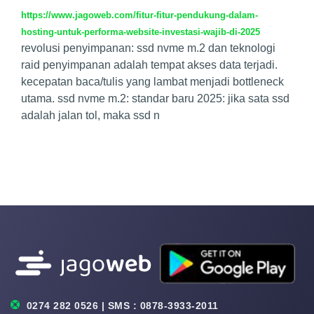
https://www.jagoweb.com/fitur-fitur-pendukung-dalam-
hosting-untuk-performa-website-investasi-wajib-di-2025
revolusi penyimpanan: ssd nvme m.2 dan teknologi
raid penyimpanan adalah tempat akses data terjadi.
kecepatan baca/tulis yang lambat menjadi bottleneck
utama. ssd nvme m.2: standar baru 2025: jika sata ssd
adalah jalan tol, maka ssd n
0274 282 0526 | SMS : 0878-3933-2011