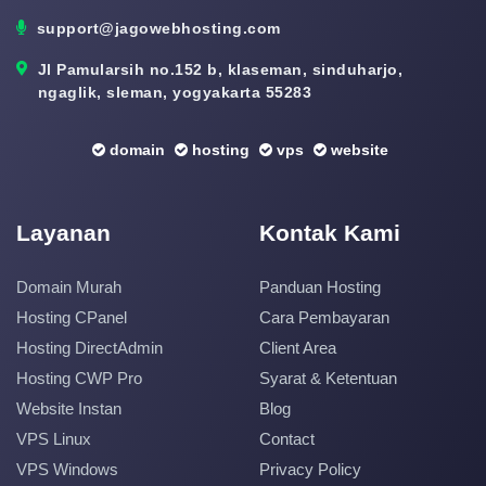
support@jagowebhosting.com
Jl Pamularsih no.152 b, klaseman, sinduharjo,
ngaglik, sleman, yogyakarta 55283
domain
hosting
vps
website
Layanan
Kontak Kami
Domain Murah
Panduan Hosting
Hosting CPanel
Cara Pembayaran
Hosting DirectAdmin
Client Area
Hosting CWP Pro
Syarat & Ketentuan
Website Instan
Blog
VPS Linux
Contact
VPS Windows
Privacy Policy