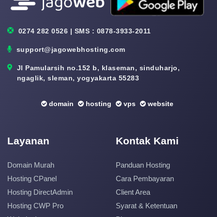
0274 282 0526 | SMS : 0878-3933-2011
support@jagowebhosting.com
Jl Pamularsih no.152 b, klaseman, sinduharjo,
ngaglik, sleman, yogyakarta 55283
domain
hosting
vps
website
Layanan
Kontak Kami
Domain Murah
Panduan Hosting
Hosting CPanel
Cara Pembayaran
Hosting DirectAdmin
Client Area
Hosting CWP Pro
Syarat & Ketentuan