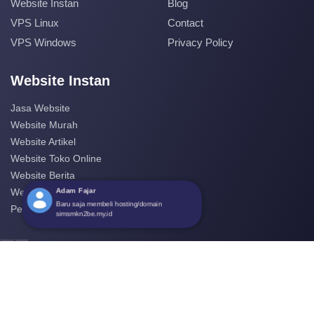
Website Instan
Blog
VPS Linux
Contact
VPS Windows
Privacy Policy
Website Instan
Jasa Website
Website Murah
Website Artikel
Website Toko Online
Website Berita
Adam Fajar
Website Perusahaan
Baru saja membeli hosting/domain
Pembuatan Website
simsmkn2be.my.id
‹
›