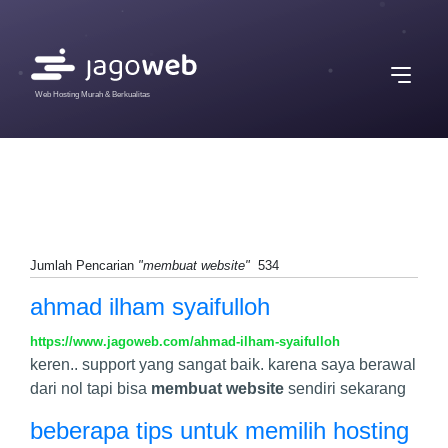
Web Hosting Murah & Berkualitas
Jumlah Pencarian
"membuat website"
534
ahmad ilham syaifulloh
https://www.jagoweb.com/ahmad-ilham-syaifulloh
keren.. support yang sangat baik. karena saya berawal
dari nol tapi bisa
membuat website
sendiri sekarang
beberapa tips untuk memilih hosting