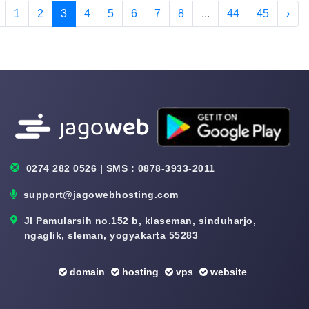
1
2
3
4
5
6
7
8
...
44
45
›
0274 282 0526 | SMS : 0878-3933-2011
support@jagowebhosting.com
Jl Pamularsih no.152 b, klaseman, sinduharjo,
ngaglik, sleman, yogyakarta 55283
domain
hosting
vps
website