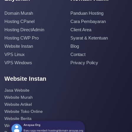
Domain Murah
Panduan Hosting
Hosting CPanel
Cara Pembayaran
Hosting DirectAdmin
Client Area
Hosting CWP Pro
Syarat & Ketentuan
Website Instan
Blog
VPS Linux
Contact
VPS Windows
Privacy Policy
Website Instan
Jasa Website
Website Murah
Website Artikel
Website Toko Online
Website Berita
Ansyaa Org
Website Perusahaan
Baru saja membeli hosting/domain ansyaa.org