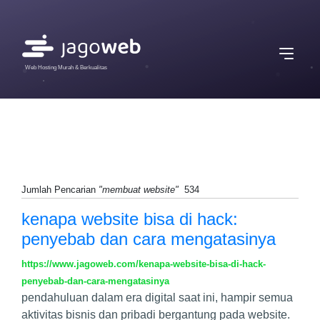
Web Hosting Murah & Berkualitas
Jumlah Pencarian
"membuat website"
534
kenapa website bisa di hack:
penyebab dan cara mengatasinya
https://www.jagoweb.com/kenapa-website-bisa-di-hack-
penyebab-dan-cara-mengatasinya
pendahuluan dalam era digital saat ini, hampir semua
aktivitas bisnis dan pribadi bergantung pada website.