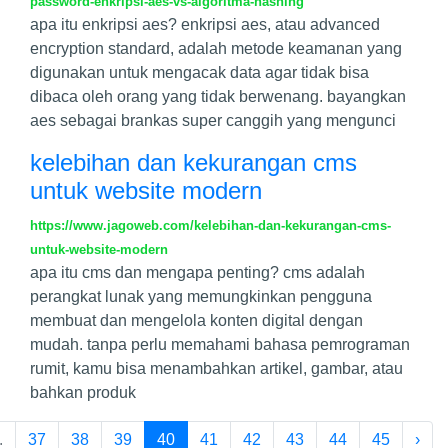
password-enkripsi-aes-vs-algoritma-hashing
apa itu enkripsi aes? enkripsi aes, atau advanced
encryption standard, adalah metode keamanan yang
digunakan untuk mengacak data agar tidak bisa
dibaca oleh orang yang tidak berwenang. bayangkan
aes sebagai brankas super canggih yang mengunci
kelebihan dan kekurangan cms
untuk website modern
https://www.jagoweb.com/kelebihan-dan-kekurangan-cms-
untuk-website-modern
apa itu cms dan mengapa penting? cms adalah
perangkat lunak yang memungkinkan pengguna
membuat dan mengelola konten digital dengan
mudah. tanpa perlu memahami bahasa pemrograman
rumit, kamu bisa menambahkan artikel, gambar, atau
bahkan produk
.
37
38
39
40
41
42
43
44
45
›