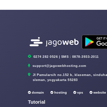
0274 282 0526 | SMS : 0878-3933-2011
support@jagowebhosting.com
Jl Pamularsih no.152 b, klaseman, sinduhar
sleman, yogyakarta 55283
domain
hosting
vps
website
Tutorial