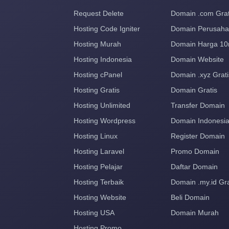
Request Delete
Domain .com Grat
Hosting Code Igniter
Domain Perusah
Hosting Murah
Domain Harga 10
Hosting Indonesia
Domain Website
Hosting cPanel
Domain .xyz Grati
Hosting Gratis
Domain Gratis
Hosting Unlimited
Transfer Domain
Hosting Wordpress
Domain Indonesi
Hosting Linux
Register Domain
Hosting Laravel
Promo Domain
Hosting Pelajar
Daftar Domain
Hosting Terbaik
Domain .my.id Gra
Hosting Website
Beli Domain
Hosting USA
Domain Murah
Hosting Promo