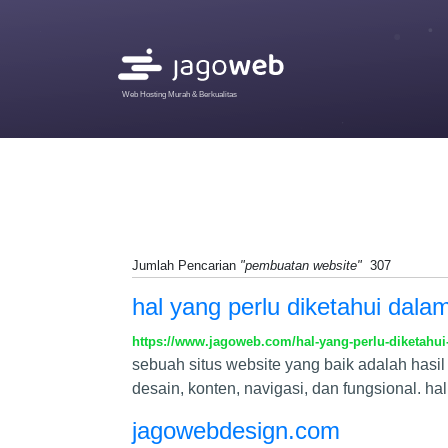
Web Hosting Murah & Berkualitas
Jumlah Pencarian
"pembuatan website"
307
hal yang perlu diketahui dala
https://www.jagoweb.com/hal-yang-perlu-diketahui
sebuah situs website yang baik adalah has
desain, konten, navigasi, dan fungsional. 
jagowebdesign.com