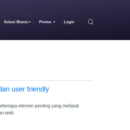
Solusi Bisnis
Promo
Login
an user friendly
beberapa elemen penting yang meliputi
tan web