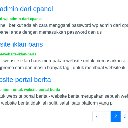
admin dari cpanel
d-wp-admin-dari-cpanel
el berikut adalah cara mengganti password wp admin dari cpane
n cpanel anda dengan memasukkan password dan us
ite iklan baris
-website-iklan-baris
is - website iklan baris merupakan website untuk memasarkan a
ajangpromo.com dan masih banyak lagi. untuk membuat website ikl
ite portal berita
mium-untuk-website-portal-berita
k website portal berita - website berita merupakan sebuah web
ebsite berita tidak lah sulit, salah satu platform yang p
‹
1
2
3