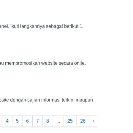
l. ikuti langkahnya sebagai berikut 1.
tau mempromosikan website secara onlie,
site dengan sajian informasi terkini maupun
4
5
6
7
8
...
25
26
›