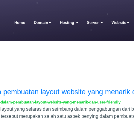
Home
Domain
Hosting
Server
Website
m pembuatan layout website yang menarik d
-dalam-pembuatan-layout-website-yang-menarik-dan-user-friendly
il layout yang selaras dan seimbang dalam penggabungan dari 
hal tersebut merupakan salah satu aspek penying dalam pembua