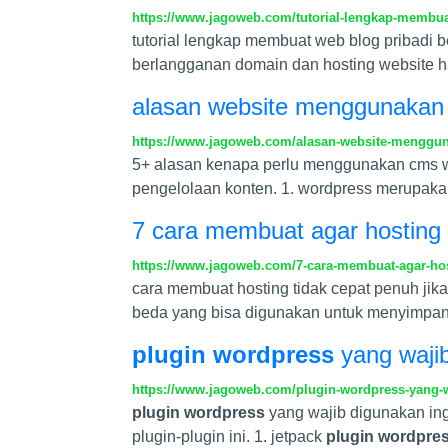
https://www.jagoweb.com/tutorial-lengkap-membua
tutorial lengkap membuat web blog pribadi b
berlangganan domain dan hosting website ha
alasan website menggunakan 
https://www.jagoweb.com/alasan-website-menggun
5+ alasan kenapa perlu menggunakan cms w
pengelolaan konten. 1. wordpress merupak
7 cara membuat agar hosting 
https://www.jagoweb.com/7-cara-membuat-agar-hos
cara membuat hosting tidak cepat penuh jika
beda yang bisa digunakan untuk menyimpan 
plugin wordpress
yang wajib
https://www.jagoweb.com/plugin-wordpress-yang-w
plugin wordpress
yang wajib digunakan in
plugin-plugin ini. 1. jetpack
plugin wordpre