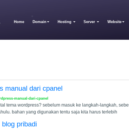
Home
Domain
Hosting
Server
Website
ss manual dari cpanel
ordpress-manual-dari-cpanel
nstal tema wordpress? sebelum masuk ke langkah-langkah, seb
hulu. bahan yang digunakan tentu saja kita harus terlebih
blog pribadi