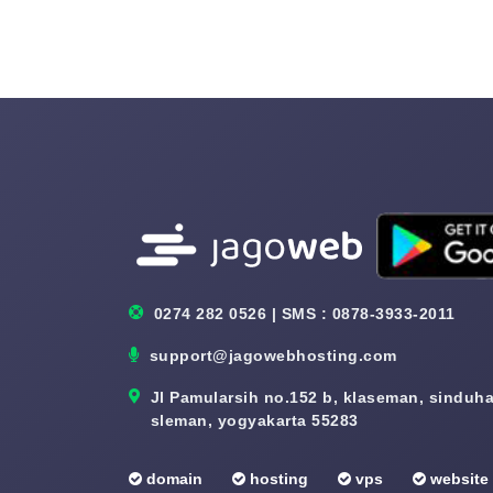
0274 282 0526 | SMS : 0878-3933-2011
support@jagowebhosting.com
Jl Pamularsih no.152 b, klaseman, sinduhar
sleman, yogyakarta 55283
domain
hosting
vps
website