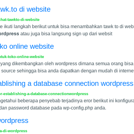
awk.to di website
hat-tawkto-di-website
ite ikuti langkah berikut untuk bisa menambahkan tawk to di we
ordpress
atau juga bisa langsung sign up dari websit
o online website
uk-toko-online-website
ang dikembangkan oleh wordpress dimana semua orang bisa 
ource sehingga bisa anda dapatkan dengan mudah di internet
tablishing a database connection wordpress
r-establishing-a-database-connectionwordpress
tahui beberapa penyebab terjadinya eror berikut ini konfigura
an password database pada wp-config.php anda.
 wordpress
ta-di-wordpress