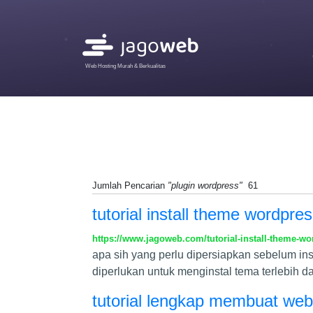
Web Hosting Murah & Berkualitas
Jumlah Pencarian
"plugin wordpress"
61
tutorial install theme wordpre
https://www.jagoweb.com/tutorial-install-theme-w
apa sih yang perlu dipersiapkan sebelum i
diperlukan untuk menginstal tema terlebih da
tutorial lengkap membuat web 