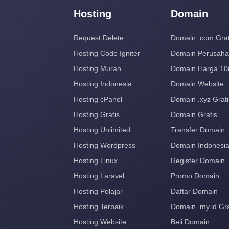
Hosting
Domain
Request Delete
Domain .com Grat
Hosting Code Igniter
Domain Perusah
Hosting Murah
Domain Harga 10
Hosting Indonesia
Domain Website
Hosting cPanel
Domain .xyz Grati
Hosting Gratis
Domain Gratis
Hosting Unlimited
Transfer Domain
Hosting Wordpress
Domain Indonesi
Hosting Linux
Register Domain
Hosting Laravel
Promo Domain
Hosting Pelajar
Daftar Domain
Hosting Terbaik
Domain .my.id Gra
Hosting Website
Beli Domain