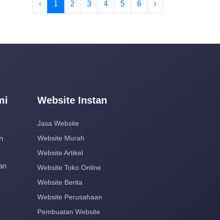
‹
1
2
3
4
5
6
›
mi
Website Instan
Jasa Website
n
Website Murah
Website Artikel
an
Website Toko Online
Website Berita
Website Perusahaan
Pembuatan Website