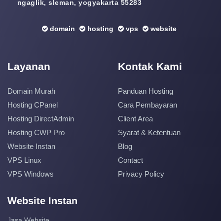
ngaglik, sleman, yogyakarta 55283
domain
hosting
vps
website
Layanan
Kontak Kami
Domain Murah
Panduan Hosting
Hosting CPanel
Cara Pembayaran
Hosting DirectAdmin
Client Area
Hosting CWP Pro
Syarat & Ketentuan
Website Instan
Blog
VPS Linux
Contact
VPS Windows
Privacy Policy
Website Instan
Jasa Website