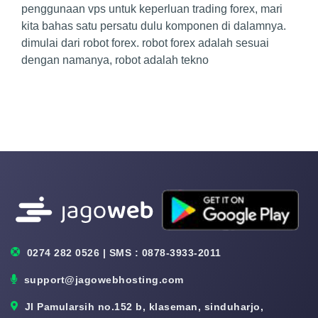
penggunaan vps untuk keperluan trading forex, mari
kita bahas satu persatu dulu komponen di dalamnya.
dimulai dari robot forex. robot forex adalah sesuai
dengan namanya, robot adalah tekno
0274 282 0526 | SMS : 0878-3933-2011
support@jagowebhosting.com
Jl Pamularsih no.152 b, klaseman, sinduharjo,