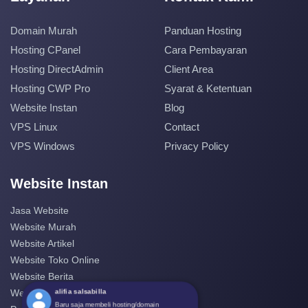
Domain Murah
Panduan Hosting
Hosting CPanel
Cara Pembayaran
Hosting DirectAdmin
Client Area
Hosting CWP Pro
Syarat & Ketentuan
Website Instan
Blog
VPS Linux
Contact
VPS Windows
Privacy Policy
Website Instan
Jasa Website
Website Murah
Website Artikel
Website Toko Online
Website Berita
alifia salsabilla
Website Perusahaan
Baru saja membeli hosting/domain