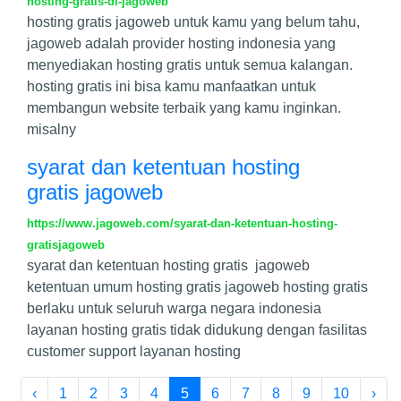
hosting-gratis-di-jagoweb
hosting gratis jagoweb untuk kamu yang belum tahu,
jagoweb adalah provider hosting indonesia yang
menyediakan hosting gratis untuk semua kalangan.
hosting gratis ini bisa kamu manfaatkan untuk
membangun website terbaik yang kamu inginkan.
misalny
syarat dan ketentuan hosting
gratis jagoweb
https://www.jagoweb.com/syarat-dan-ketentuan-hosting-
gratisjagoweb
syarat dan ketentuan hosting gratis jagoweb
ketentuan umum hosting gratis jagoweb hosting gratis
berlaku untuk seluruh warga negara indonesia
layanan hosting gratis tidak didukung dengan fasilitas
customer support layanan hosting
‹
1
2
3
4
5
6
7
8
9
10
›