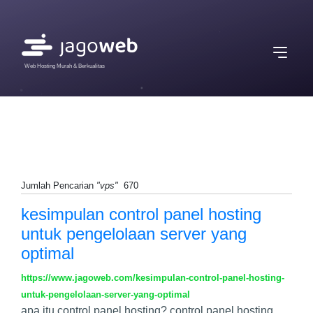
Web Hosting Murah & Berkualitas
Jumlah Pencarian
"vps"
670
kesimpulan control panel hosting
untuk pengelolaan server yang
optimal
https://www.jagoweb.com/kesimpulan-control-panel-hosting-
untuk-pengelolaan-server-yang-optimal
apa itu control panel hosting? control panel hosting