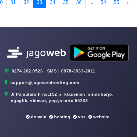
0
31
32
33
34
35
36
...
54
55
›
0274 282 0526 | SMS : 0878-3933-2011
support@jagowebhosting.com
Jl Pamularsih no.152 b, klaseman, sinduharjo,
ngaglik, sleman, yogyakarta 55283
domain
hosting
vps
website