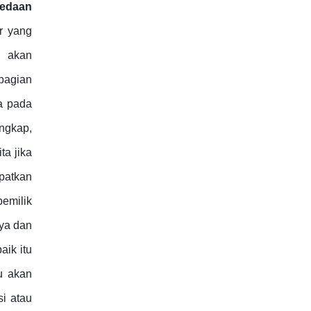
edaan
ur yang
a akan
bagian
ka pada
ngkap,
ta jika
apatkan
pemilik
nya dan
aik itu
u akan
i atau