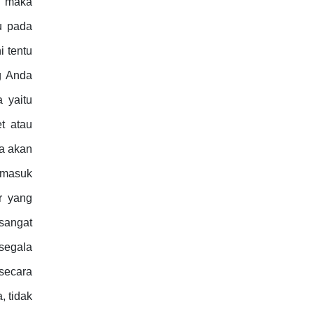
a maka
u pada
 tentu
g Anda
a yaitu
t atau
da akan
ermasuk
r yang
 sangat
 segala
 secara
, tidak