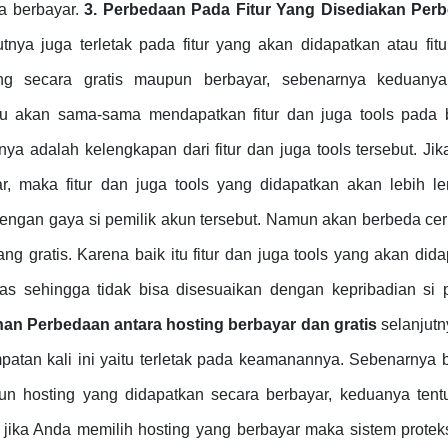
a berbayar.
3. Perbedaan Pada Fitur Yang Disediakan
Perb
utnya juga terletak pada fitur yang akan didapatkan atau fit
ing secara gratis maupun berbayar, sebenarnya keduany
itu akan sama-sama mendapatkan fitur dan juga tools pada 
 adalah kelengkapan dari fitur dan juga tools tersebut. Ji
, maka fitur dan juga tools yang didapatkan akan lebih le
ngan gaya si pemilik akun tersebut. Namun akan berbeda ceri
ng gratis. Karena baik itu fitur dan juga tools yang akan did
atas sehingga tidak bisa disesuaikan dengan kepribadian si 
nan
Perbedaan antara hosting berbayar dan gratis
selanjut
atan kali ini yaitu terletak pada keamanannya. Sebenarnya b
un hosting yang didapatkan secara berbayar, keduanya tent
ka Anda memilih hosting yang berbayar maka sistem proteks