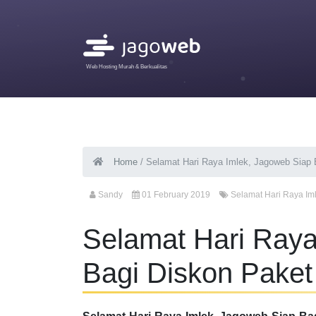
Web Hosting Murah & Berkualitas
Home
/
Selamat Hari Raya Imlek, Jagoweb Siap 
Sandy
01 February 2019
Selamat Hari Raya Im
Selamat Hari Raya
Bagi Diskon Paket