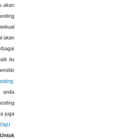
tu akan
hosting
 sekuat
at akan
rbagai
ik itu
emiliki
osting
a anda
hosting
a juga
DMOqU
 Untuk