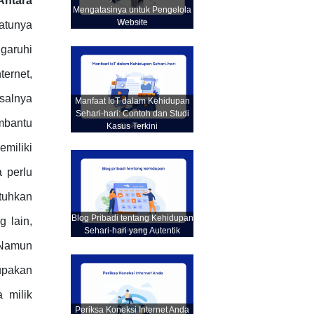
Antara
Mengatasinya untuk Pengelola
Website
atunya
garuhi
ternet,
salnya
Manfaat IoT dalam Kehidupan
Sehari-hari: Contoh dan Studi
mbantu
Kasus Terkini
emiliki
a perlu
tuhkan
Blog Pribadi tentang Kehidupan
 lain,
Sehari-hari yang Autentik
. Namun
upakan
 milik
Periksa Koneksi Internet Anda