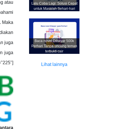
ng atau
Lalu Coba Lagi: Solusi Cepat
untuk Masalah Sehari-hari
pahami
s. Maka
ediakan
Baca novel Dibayar 500k
an juga
Perhari Tanpa undang teman
terbukti cair
an juga
="225"]
Lihat lainnya
antara