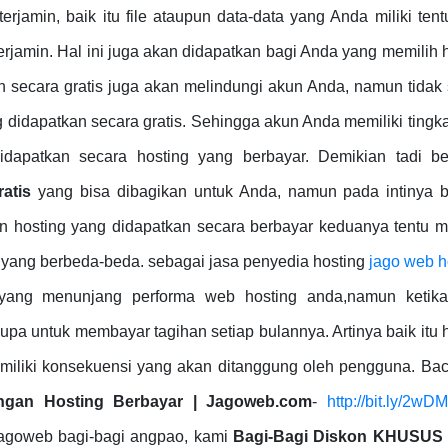
jamin, baik itu file ataupun data-data yang Anda miliki ten
jamin. Hal ini juga akan didapatkan bagi Anda yang memilih 
n secara gratis juga akan melindungi akun Anda, namun tidak
g didapatkan secara gratis. Sehingga akun Anda memiliki tingk
didapatkan secara hosting yang berbayar. Demikian tadi be
ratis
yang bisa dibagikan untuk Anda, namun pada intinya ba
n hosting yang didapatkan secara berbayar keduanya tentu m
yang berbeda-beda. sebagai jasa penyedia hosting
jago web h
s yang menunjang performa web hosting anda,namun ketik
pa untuk membayar tagihan setiap bulannya. Artinya baik itu 
miliki konsekuensi yang akan ditanggung oleh pengguna. Bac
ngan Hosting Berbayar | Jagoweb.com
-
http://bit.ly/2w
 jagoweb bagi-bagi angpao, kami
Bagi-Bagi Diskon KHUSUS