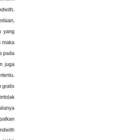
dwith.
edaan,
n yang
s maka
as pada
n juga
tentu.
 gratis
rtolak
galanya
apatkan
ndwith