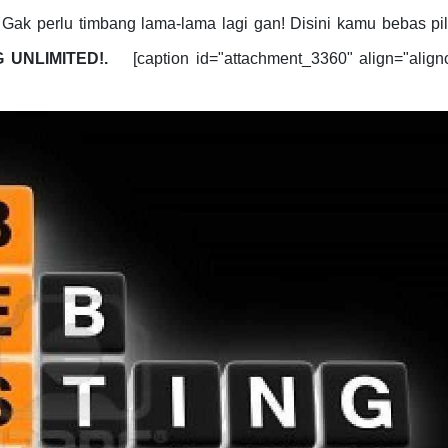
 Gak perlu timbang lama-lama lagi gan! Disini kamu bebas pi
G UNLIMITED
!.
[caption id="attachment_3360" align="alignc