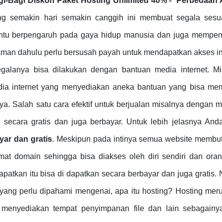
gi-Bagi Diskon Paket Hosting Unlimited 40% -
Perbedaan 
 semakin hari semakin canggih ini membuat segala sesu
tentu berpengaruh pada gaya hidup manusia dan juga mempen
 zaman dahulu perlu bersusah payah untuk mendapatkan akses in
galanya bisa dilakukan dengan bantuan media internet. Mi
edia internet yang menyediakan aneka bantuan yang bisa me
a. Salah satu cara efektif untuk berjualan misalnya dengan m
 secara gratis dan juga berbayar. Untuk lebih jelasnya And
yar dan gratis
. Meskipun pada intinya semua website membu
at domain sehingga bisa diakses oleh diri sendiri dan orang
patkan itu bisa di dapatkan secara berbayar dan juga gratis
 yang perlu dipahami mengenai, apa itu hosting? Hosting mer
 menyediakan tempat penyimpanan file dan lain sebagainya