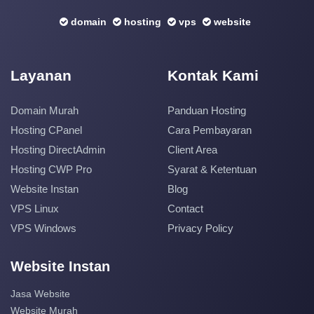
domain
hosting
vps
website
Layanan
Kontak Kami
Domain Murah
Panduan Hosting
Hosting CPanel
Cara Pembayaran
Hosting DirectAdmin
Client Area
Hosting CWP Pro
Syarat & Ketentuan
Website Instan
Blog
VPS Linux
Contact
VPS Windows
Privacy Policy
Website Instan
Jasa Website
Website Murah