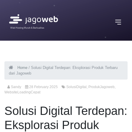
Web Hosting Murah & Berkualitas
Home
/
Solusi Digital Terdepan: Eksplorasi Produk Terbaru
dari Jagoweb
Sandy
28 February 2025
SolusiDigital
,
ProdukJagoweb
,
WebsiteLoadingCepat
Solusi Digital Terdepan:
Eksplorasi Produk