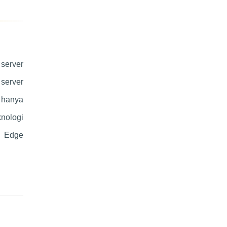
 server
 server
k hanya
knologi
n Edge