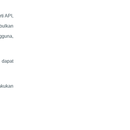
ti API,
mbulkan
gguna,
 dapat
akukan