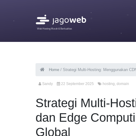
Web Hosting Murah & Berkualitas
Home
/
Strategi Multi-Hosting: Menggunakan CD
Sandy
22 September 2025
hosting
,
domain
Strategi Multi-Ho
dan Edge Computi
Global