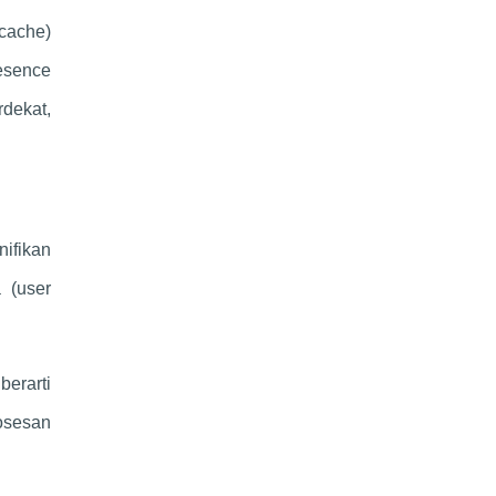
(cache)
resence
dekat,
ifikan
 (user
berarti
osesan