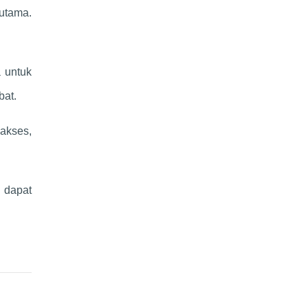
 utama.
a untuk
bat.
akses,
g dapat