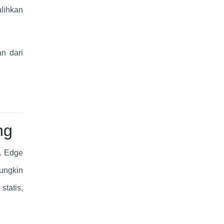
alihkan
n dari
ng
. Edge
ungkin
statis,