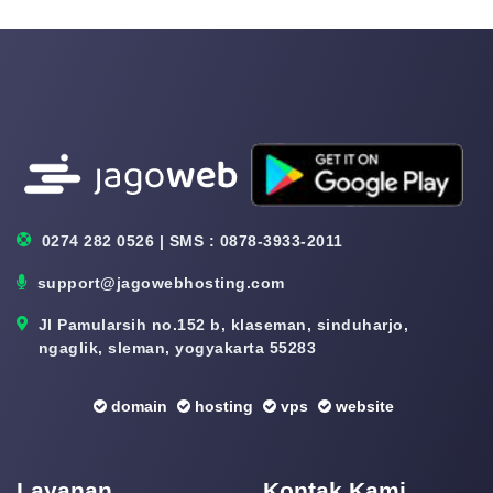
0274 282 0526 | SMS : 0878-3933-2011
support@jagowebhosting.com
Jl Pamularsih no.152 b, klaseman, sinduharjo,
ngaglik, sleman, yogyakarta 55283
domain
hosting
vps
website
Layanan
Kontak Kami