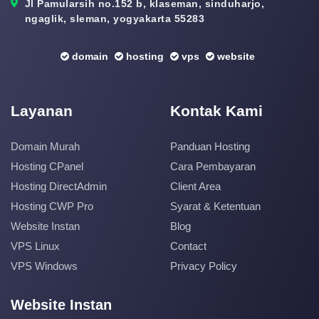
Jl Pamularsih no.152 b, klaseman, sinduharjo,
ngaglik, sleman, yogyakarta 55283
domain
hosting
vps
website
Layanan
Kontak Kami
Domain Murah
Panduan Hosting
Hosting CPanel
Cara Pembayaran
Hosting DirectAdmin
Client Area
Hosting CWP Pro
Syarat & Ketentuan
Website Instan
Blog
VPS Linux
Contact
VPS Windows
Privacy Policy
Website Instan