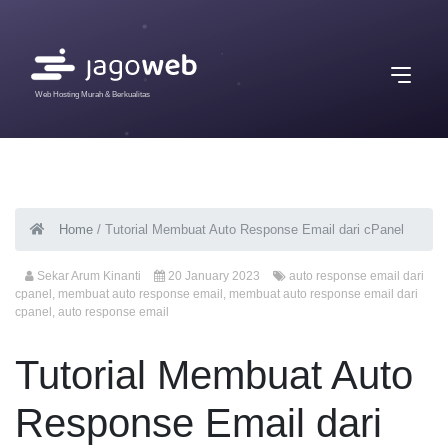
Web Hosting Murah & Berkualitas
Home
/
Tutorial Membuat Auto Response Email dari cPanel
Sekar Arum Kinanti
20 January 2023
auto response email dari
cpanel
,
membuat auto response email
,
membuat auto response email dari
cpanel
,
auto response email
Tutorial Membuat Auto
Response Email dari