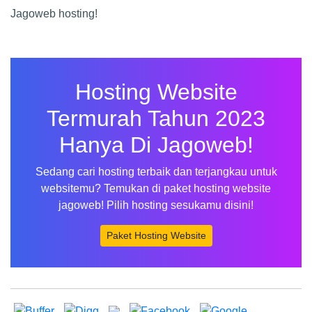
Jagoweb hosting!
Hosting Website
Termurah Tahun 2023
Hanya Di Jagoweb!
Sedang cari hosting terbaik dan terjangkau untuk
websitemu? Temukan di paket hosting website
jagoweb! Pilih hosting sesukamu disini!
Paket Hosting Website