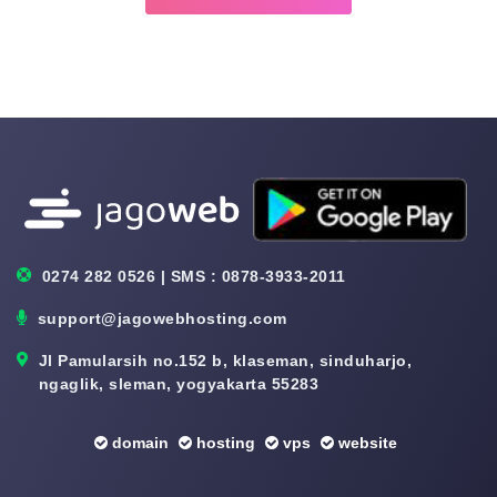
0274 282 0526 | SMS : 0878-3933-2011
support@jagowebhosting.com
Jl Pamularsih no.152 b, klaseman, sinduharjo,
ngaglik, sleman, yogyakarta 55283
domain
hosting
vps
website