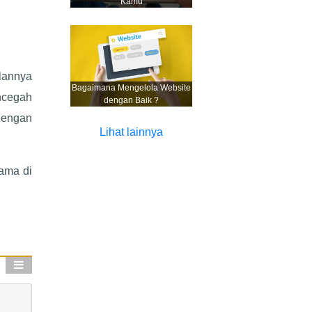
Kamu
alannya
Bagaimana Mengelola Website
ncegah
dengan Baik ?
dengan
Lihat lainnya
sama di