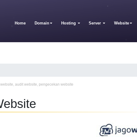
Home
Domain
Hosting
Server
Website
t website
,
audit website
,
pengecekan website
Website