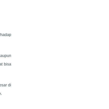
erhadap
 maupun
t bisa
sar di
e.