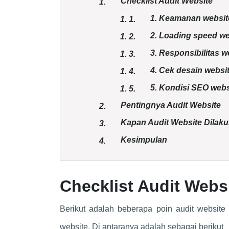
Checklist Audit Website
1.
1. Keamanan website
1.
1.
2. Loading speed we
1.
2.
3. Responsibilitas w
1.
3.
4. Cek desain websi
1.
4.
5. Kondisi SEO webs
1.
5.
Pentingnya Audit Website
2.
Kapan Audit Website Dilak
3.
Kesimpulan
4.
Checklist Audit Webs
Berikut adalah beberapa poin audit website 
website. Di antaranya adalah sebagai berikut