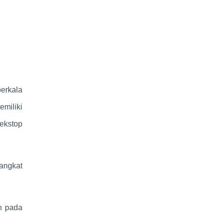
berkala
miliki
dekstop
angkat
h pada