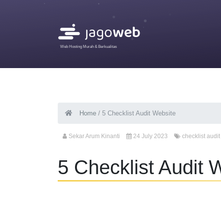
Web Hosting Murah & Berkualitas
Home
/
5 Checklist Audit Website
Sekar Arum Kinanti
24 July 2023
checklist audi
5 Checklist Audit 