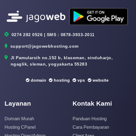
0274 282 0526 | SMS : 0878-3933-2011
support@jagowebhosting.com
Jl Pamularsih no.152 b, klaseman, sinduharjo,
ngaglik, sleman, yogyakarta 55283
domain
hosting
vps
website
Layanan
Kontak Kami
Domain Murah
Panduan Hosting
Hosting CPanel
Cara Pembayaran
Hosting DirectAdmin
Client Area