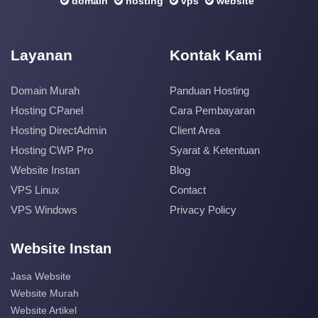
domain
hosting
vps
website
Layanan
Kontak Kami
Domain Murah
Panduan Hosting
Hosting CPanel
Cara Pembayaran
Hosting DirectAdmin
Client Area
Hosting CWP Pro
Syarat & Ketentuan
Website Instan
Blog
VPS Linux
Contact
VPS Windows
Privacy Policy
Website Instan
Jasa Website
Website Murah
Website Artikel