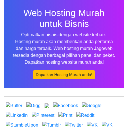
Web Hosting Murah
untuk Bisnis
Optimalkan bisnis dengan website terbaik.
Hosting murah akan memberikan anda performa
dan harga terbaik. Web hosting murah Jagoweb
tersedia dengan berbagai pilihan panel dan peket.
Dapatkan hosting website murah anda!
Dapatkan Hosting Murah anda!