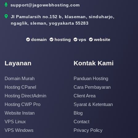
support@jagowebhosting.com
Jl Pamularsih no.152 b, klaseman, sinduharjo,
ngaglik, sleman, yogyakarta 55283
domain
hosting
vps
website
Layanan
Kontak Kami
Domain Murah
Panduan Hosting
Hosting CPanel
Cara Pembayaran
Hosting DirectAdmin
Client Area
Hosting CWP Pro
Syarat & Ketentuan
Website Instan
Blog
VPS Linux
Contact
VPS Windows
Privacy Policy