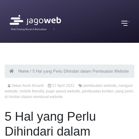
Web Hosting Murah & Berkualitas
Home
/
5 Hal yang Perlu Dihindari dalam Pembuatan Website
Sekar Arum Kinanti
27 April 2021
pembuatan website
,
navigasi
website
,
mobile friendly
,
page speed website
,
pembuatan konten
,
yang perlu
di hindari dalam membuat website
5 Hal yang Perlu
Dihindari dalam