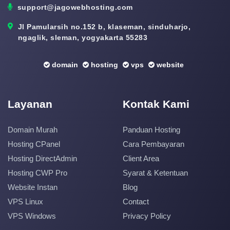
support@jagowebhosting.com
Jl Pamularsih no.152 b, klaseman, sinduharjo,
ngaglik, sleman, yogyakarta 55283
domain
hosting
vps
website
Layanan
Kontak Kami
Domain Murah
Panduan Hosting
Hosting CPanel
Cara Pembayaran
Hosting DirectAdmin
Client Area
Hosting CWP Pro
Syarat & Ketentuan
Website Instan
Blog
VPS Linux
Contact
VPS Windows
Privacy Policy