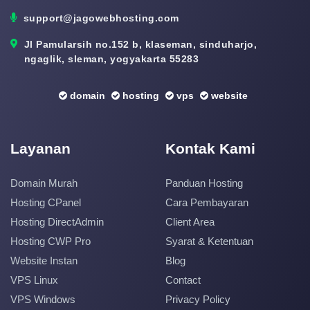
support@jagowebhosting.com
Jl Pamularsih no.152 b, klaseman, sinduharjo,
ngaglik, sleman, yogyakarta 55283
domain
hosting
vps
website
Layanan
Kontak Kami
Domain Murah
Panduan Hosting
Hosting CPanel
Cara Pembayaran
Hosting DirectAdmin
Client Area
Hosting CWP Pro
Syarat & Ketentuan
Website Instan
Blog
VPS Linux
Contact
VPS Windows
Privacy Policy