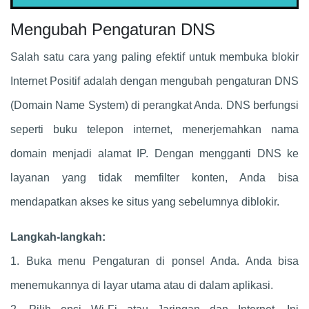
Mengubah Pengaturan DNS
Salah satu cara yang paling efektif untuk membuka blokir
Internet Positif adalah dengan mengubah pengaturan DNS
(Domain Name System) di perangkat Anda. DNS berfungsi
seperti buku telepon internet, menerjemahkan nama
domain menjadi alamat IP. Dengan mengganti DNS ke
layanan yang tidak memfilter konten, Anda bisa
mendapatkan akses ke situs yang sebelumnya diblokir.
Langkah-langkah:
1. Buka menu Pengaturan di ponsel Anda. Anda bisa
menemukannya di layar utama atau di dalam aplikasi.