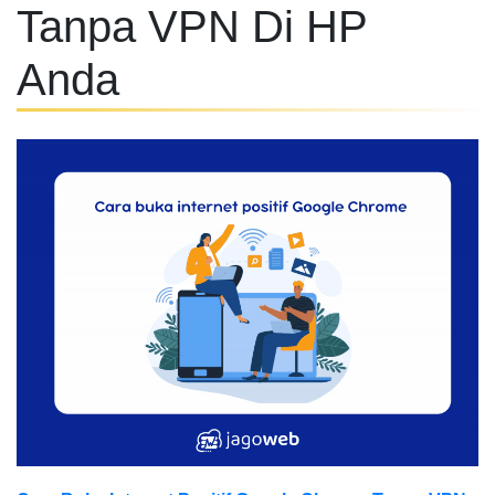
Tanpa VPN Di HP
Anda