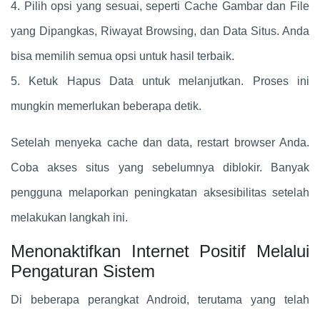
4. Pilih opsi yang sesuai, seperti Cache Gambar dan File
yang Dipangkas, Riwayat Browsing, dan Data Situs. Anda
bisa memilih semua opsi untuk hasil terbaik.
5. Ketuk Hapus Data untuk melanjutkan. Proses ini
mungkin memerlukan beberapa detik.
Setelah menyeka cache dan data, restart browser Anda.
Coba akses situs yang sebelumnya diblokir. Banyak
pengguna melaporkan peningkatan aksesibilitas setelah
melakukan langkah ini.
Menonaktifkan Internet Positif Melalui
Pengaturan Sistem
Di beberapa perangkat Android, terutama yang telah