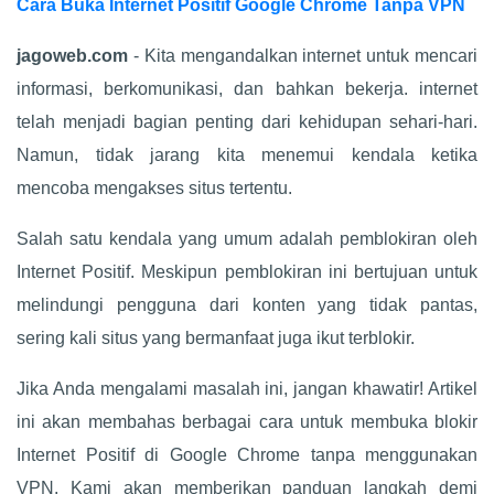
Cara Buka Internet Positif Google Chrome Tanpa VPN
jagoweb.com
- Kita mengandalkan internet untuk mencari
informasi, berkomunikasi, dan bahkan bekerja. internet
telah menjadi bagian penting dari kehidupan sehari-hari.
Namun, tidak jarang kita menemui kendala ketika
mencoba mengakses situs tertentu.
Salah satu kendala yang umum adalah pemblokiran oleh
Internet Positif. Meskipun pemblokiran ini bertujuan untuk
melindungi pengguna dari konten yang tidak pantas,
sering kali situs yang bermanfaat juga ikut terblokir.
Jika Anda mengalami masalah ini, jangan khawatir! Artikel
ini akan membahas berbagai cara untuk membuka blokir
Internet Positif di Google Chrome tanpa menggunakan
VPN. Kami akan memberikan panduan langkah demi