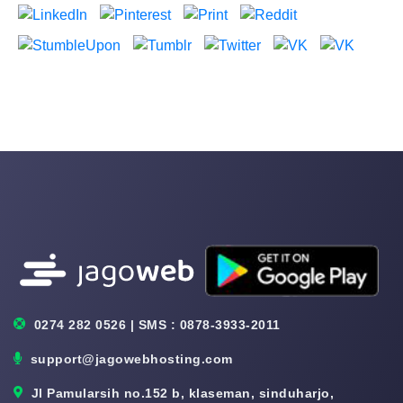
0274 282 0526 | SMS : 0878-3933-2011
support@jagowebhosting.com
Jl Pamularsih no.152 b, klaseman, sinduharjo,