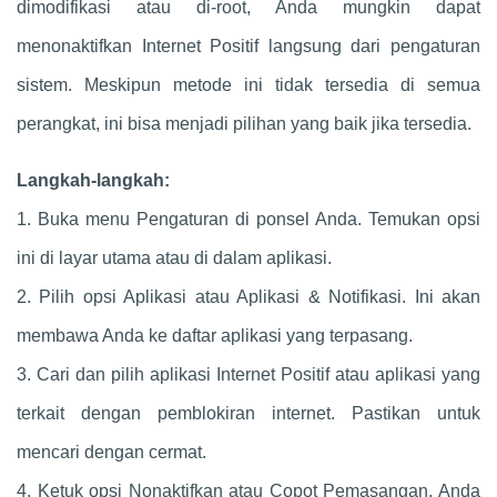
dimodifikasi atau di-root, Anda mungkin dapat
menonaktifkan Internet Positif langsung dari pengaturan
sistem. Meskipun metode ini tidak tersedia di semua
perangkat, ini bisa menjadi pilihan yang baik jika tersedia.
Langkah-langkah:
1. Buka menu Pengaturan di ponsel Anda. Temukan opsi
ini di layar utama atau di dalam aplikasi.
2. Pilih opsi Aplikasi atau Aplikasi & Notifikasi. Ini akan
membawa Anda ke daftar aplikasi yang terpasang.
3. Cari dan pilih aplikasi Internet Positif atau aplikasi yang
terkait dengan pemblokiran internet. Pastikan untuk
mencari dengan cermat.
4. Ketuk opsi Nonaktifkan atau Copot Pemasangan. Anda