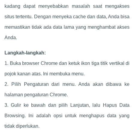
kadang dapat menyebabkan masalah saat mengakses
situs tertentu. Dengan menyeka cache dan data, Anda bisa
memastikan tidak ada data lama yang menghambat akses
Anda.
Langkah-langkah:
1. Buka browser Chrome dan ketuk ikon tiga titik vertikal di
pojok kanan atas. Ini membuka menu.
2. Pilih Pengaturan dari menu. Anda akan dibawa ke
halaman pengaturan Chrome.
3. Gulir ke bawah dan pilih Lanjutan, lalu Hapus Data
Browsing. Ini adalah opsi untuk menghapus data yang
tidak diperlukan.