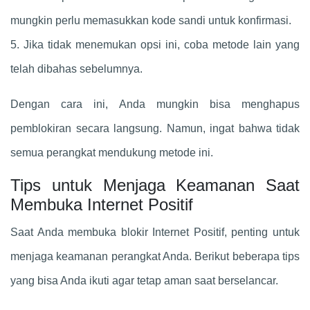
mungkin perlu memasukkan kode sandi untuk konfirmasi.
5. Jika tidak menemukan opsi ini, coba metode lain yang
telah dibahas sebelumnya.
Dengan cara ini, Anda mungkin bisa menghapus
pemblokiran secara langsung. Namun, ingat bahwa tidak
semua perangkat mendukung metode ini.
Tips untuk Menjaga Keamanan Saat
Membuka Internet Positif
Saat Anda membuka blokir Internet Positif, penting untuk
menjaga keamanan perangkat Anda. Berikut beberapa tips
yang bisa Anda ikuti agar tetap aman saat berselancar.