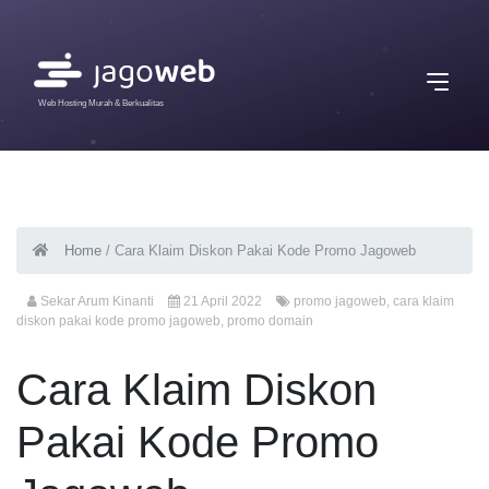
Web Hosting Murah & Berkualitas
Home
/
Cara Klaim Diskon Pakai Kode Promo Jagoweb
Sekar Arum Kinanti
21 April 2022
promo jagoweb
,
cara klaim
diskon pakai kode promo jagoweb
,
promo domain
Cara Klaim Diskon
Pakai Kode Promo