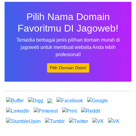
Pilih Nama Domain
Favoritmu DI Jagoweb!
Tersedia berbagai jenis pilihan domain murah di
jagoweb untuk membuat websita Anda lebih
profesional!
Pilih Domain Disini!