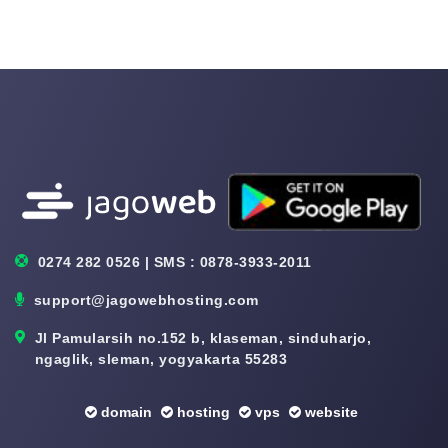
0274 282 0526 | SMS : 0878-3933-2011
support@jagowebhosting.com
Jl Pamularsih no.152 b, klaseman, sinduharjo,
ngaglik, sleman, yogyakarta 55283
domain
hosting
vps
website