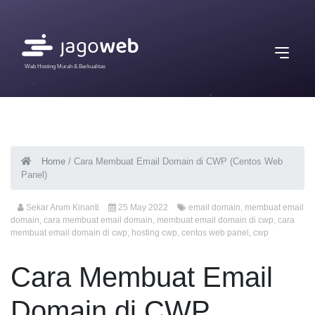
Web Hosting Murah & Berkualitas
Home
/
Cara Membuat Email Domain di CWP (Centos Web
Panel)
Sekar Arum Kinanti
25 May 2022
email domain
,
membuat email
domain
,
cara membuat email domain
,
membuat email domain di cwp
,
cara
membuat email domain di cwp
,
hosting cwp
,
centos web panel
,
cwp
Cara Membuat Email
Domain di CWP