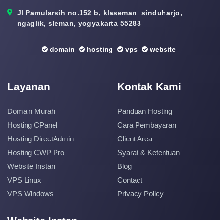
Jl Pamularsih no.152 b, klaseman, sinduharjo,
ngaglik, sleman, yogyakarta 55283
domain
hosting
vps
website
Layanan
Kontak Kami
Domain Murah
Panduan Hosting
Hosting CPanel
Cara Pembayaran
Hosting DirectAdmin
Client Area
Hosting CWP Pro
Syarat & Ketentuan
Website Instan
Blog
VPS Linux
Contact
VPS Windows
Privacy Policy