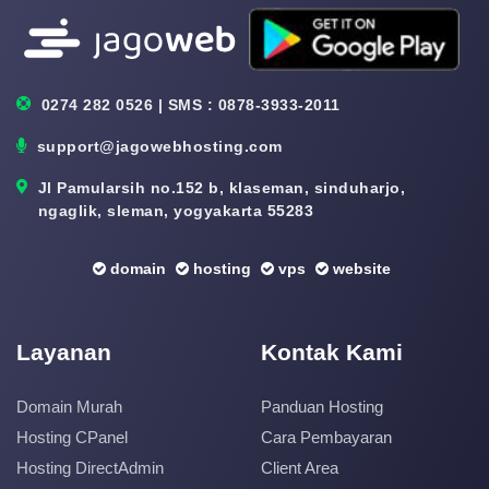
0274 282 0526 | SMS : 0878-3933-2011
support@jagowebhosting.com
Jl Pamularsih no.152 b, klaseman, sinduharjo,
ngaglik, sleman, yogyakarta 55283
domain
hosting
vps
website
Layanan
Kontak Kami
Domain Murah
Panduan Hosting
Hosting CPanel
Cara Pembayaran
Hosting DirectAdmin
Client Area