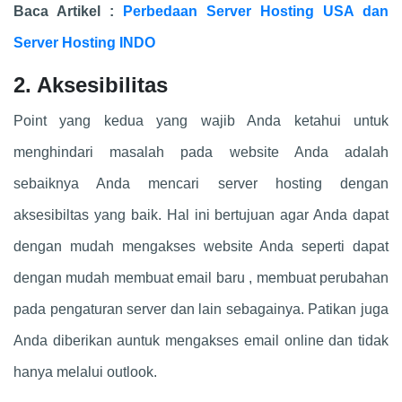
Baca Artikel :
Perbedaan Server Hosting USA dan
Server Hosting INDO
2. Aksesibilitas
Point yang kedua yang wajib Anda ketahui untuk
menghindari masalah pada website Anda adalah
sebaiknya Anda mencari server hosting dengan
aksesibiltas yang baik. Hal ini bertujuan agar Anda dapat
dengan mudah mengakses website Anda seperti dapat
dengan mudah membuat email baru , membuat perubahan
pada pengaturan server dan lain sebagainya. Patikan juga
Anda diberikan auntuk mengakses email online dan tidak
hanya melalui outlook.