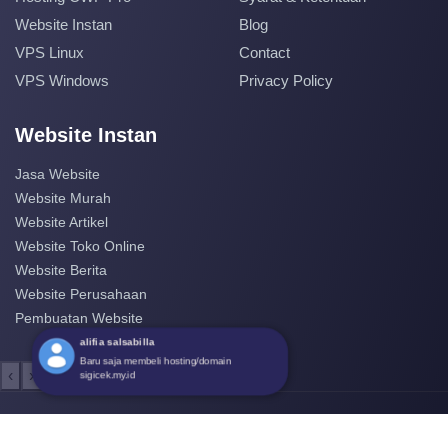
Website Instan
Blog
VPS Linux
Contact
VPS Windows
Privacy Policy
Website Instan
Jasa Website
Website Murah
Website Artikel
Website Toko Online
Website Berita
Website Perusahaan
Pembuatan Website
alifia salsabilla
Baru saja membeli hosting/domain
‹
›
sigicek.my.id