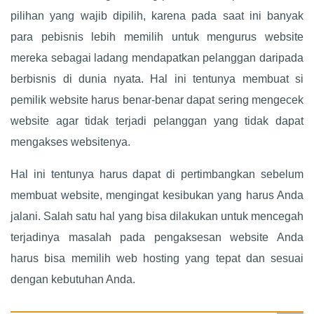
pilihan yang wajib dipilih, karena pada saat ini banyak
para pebisnis lebih memilih untuk mengurus website
mereka sebagai ladang mendapatkan pelanggan daripada
berbisnis di dunia nyata. Hal ini tentunya membuat si
pemilik website harus benar-benar dapat sering mengecek
website agar tidak terjadi pelanggan yang tidak dapat
mengakses websitenya.
Hal ini tentunya harus dapat di pertimbangkan sebelum
membuat website, mengingat kesibukan yang harus Anda
jalani. Salah satu hal yang bisa dilakukan untuk mencegah
terjadinya masalah pada pengaksesan website Anda
harus bisa memilih web hosting yang tepat dan sesuai
dengan kebutuhan Anda.