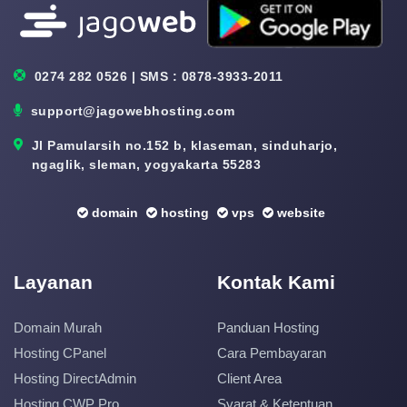
0274 282 0526 | SMS : 0878-3933-2011
support@jagowebhosting.com
Jl Pamularsih no.152 b, klaseman, sinduharjo,
ngaglik, sleman, yogyakarta 55283
domain
hosting
vps
website
Layanan
Kontak Kami
Domain Murah
Panduan Hosting
Hosting CPanel
Cara Pembayaran
Hosting DirectAdmin
Client Area
Hosting CWP Pro
Syarat & Ketentuan