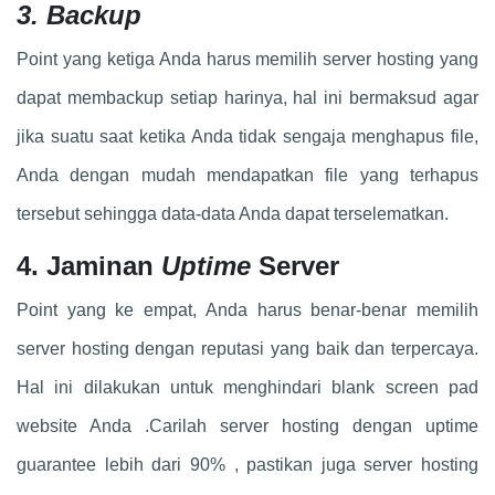
3. Backup
Point yang ketiga Anda harus memilih server hosting yang
dapat membackup setiap harinya, hal ini bermaksud agar
jika suatu saat ketika Anda tidak sengaja menghapus file,
Anda dengan mudah mendapatkan file yang terhapus
tersebut sehingga data-data Anda dapat terselematkan.
4. Jaminan
Uptime
Server
Point yang ke empat, Anda harus benar-benar memilih
server hosting dengan reputasi yang baik dan terpercaya.
Hal ini dilakukan untuk menghindari blank screen pad
website Anda .Carilah server hosting dengan uptime
guarantee lebih dari 90% , pastikan juga server hosting