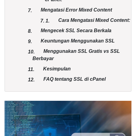
Mengatasi Error Mixed Content
7.
Cara Mengatasi Mixed Content:
7.
1.
Mengecek SSL Secara Berkala
8.
Keuntungan Menggunakan SSL
9.
Menggunakan SSL Gratis vs SSL
10.
Berbayar
Kesimpulan
11.
FAQ tentang SSL di cPanel
12.