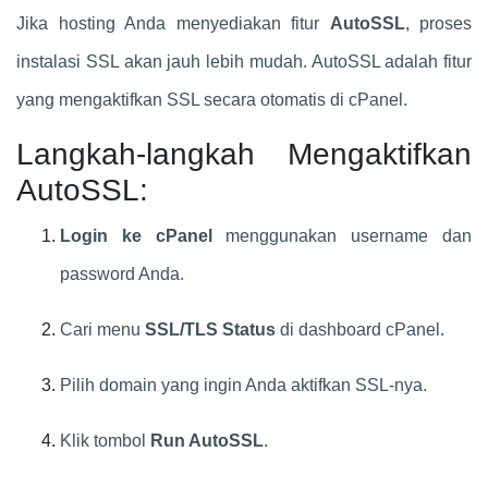
Jika hosting Anda menyediakan fitur
AutoSSL
, proses
instalasi SSL akan jauh lebih mudah. AutoSSL adalah fitur
yang mengaktifkan SSL secara otomatis di cPanel.
Langkah-langkah Mengaktifkan
AutoSSL:
Login ke cPanel
menggunakan username dan
password Anda.
Cari menu
SSL/TLS Status
di dashboard cPanel.
Pilih domain yang ingin Anda aktifkan SSL-nya.
Klik tombol
Run AutoSSL
.