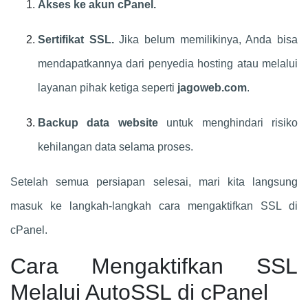
Akses ke akun cPanel.
Sertifikat SSL.
Jika belum memilikinya, Anda bisa
mendapatkannya dari penyedia hosting atau melalui
layanan pihak ketiga seperti
jagoweb.com
.
Backup data website
untuk menghindari risiko
kehilangan data selama proses.
Setelah semua persiapan selesai, mari kita langsung
masuk ke langkah-langkah cara mengaktifkan SSL di
cPanel.
Cara Mengaktifkan SSL
Melalui AutoSSL di cPanel