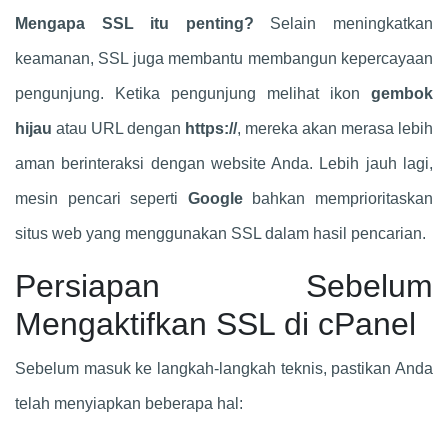
Mengapa SSL itu penting?
Selain meningkatkan
keamanan, SSL juga membantu membangun kepercayaan
pengunjung. Ketika pengunjung melihat ikon
gembok
hijau
atau URL dengan
https://
, mereka akan merasa lebih
aman berinteraksi dengan website Anda. Lebih jauh lagi,
mesin pencari seperti
Google
bahkan memprioritaskan
situs web yang menggunakan SSL dalam hasil pencarian.
Persiapan Sebelum
Mengaktifkan SSL di cPanel
Sebelum masuk ke langkah-langkah teknis, pastikan Anda
telah menyiapkan beberapa hal: