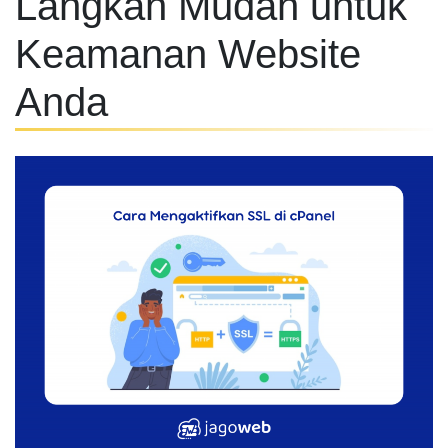
Langkah Mudah untuk
Keamanan Website
Anda