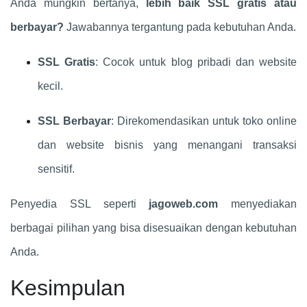
Anda mungkin bertanya,
lebih baik SSL gratis atau
berbayar?
Jawabannya tergantung pada kebutuhan Anda.
SSL Gratis
: Cocok untuk blog pribadi dan website
kecil.
SSL Berbayar
: Direkomendasikan untuk toko online
dan website bisnis yang menangani transaksi
sensitif.
Penyedia SSL seperti
jagoweb.com
menyediakan
berbagai pilihan yang bisa disesuaikan dengan kebutuhan
Anda.
Kesimpulan