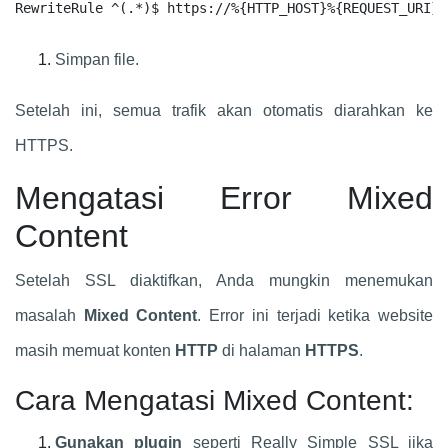
RewriteRule ^(.*)$ https://%{HTTP_HOST}%{REQUEST_URI} 
Simpan file.
Setelah ini, semua trafik akan otomatis diarahkan ke
HTTPS.
Mengatasi Error Mixed
Content
Setelah SSL diaktifkan, Anda mungkin menemukan
masalah
Mixed Content
. Error ini terjadi ketika website
masih memuat konten
HTTP
di halaman
HTTPS
.
Cara Mengatasi Mixed Content:
Gunakan plugin
seperti Really Simple SSL jika