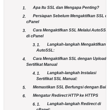
Apa Itu SSL dan Mengapa Penting?
1.
Persiapan Sebelum Mengaktifkan SSL di
2.
cPanel
Cara Mengaktifkan SSL Melalui AutoSSL
3.
di cPanel
Langkah-langkah Mengaktifkan
3.
1.
AutoSSL:
Cara Mengaktifkan SSL dengan Upload
4.
Sertifikat Manual
Langkah-langkah Instalasi
4.
1.
Sertifikat SSL Manual:
Memastikan SSL Berfungsi dengan Baik
5.
Mengatur Redirect HTTP ke HTTPS
6.
Langkah-langkah Redirect di
6.
1.
cPanel: