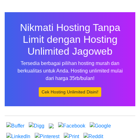
Nikmati Hosting Tanpa
Limit dengan Hosting
Unlimited Jagoweb
Tersedia berbagai pilihan hosting murah dan
berkualitas untuk Anda. Hosting unlimited mulai
dari harga 35rb/bulan!
Cek Hosting Unlimited Disini!