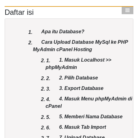
Daftar isi
Apa itu Database?
1.
Cara Upload Database MySql ke PHP
2.
MyAdmin cPanel Hosting
1. Masuk Localhost >>
2.
1.
phpMyAdmin
2. Pilih Database
2.
2.
3. Export Database
2.
3.
4. Masuk Menu phpMyAdmin di
2.
4.
cPanel
5. Memberi Nama Database
2.
5.
6. Masuk Tab Import
2.
6.
7. Upload Database