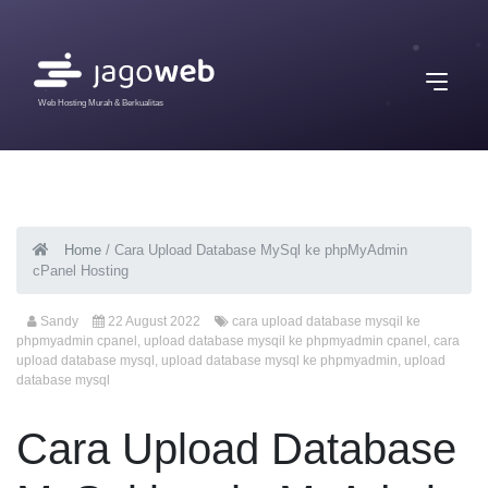
Web Hosting Murah & Berkualitas
Home
/
Cara Upload Database MySql ke phpMyAdmin
cPanel Hosting
Sandy
22 August 2022
cara upload database mysqil ke
phpmyadmin cpanel
,
upload database mysqil ke phpmyadmin cpanel
,
cara
upload database mysql
,
upload database mysql ke phpmyadmin
,
upload
database mysql
Cara Upload Database