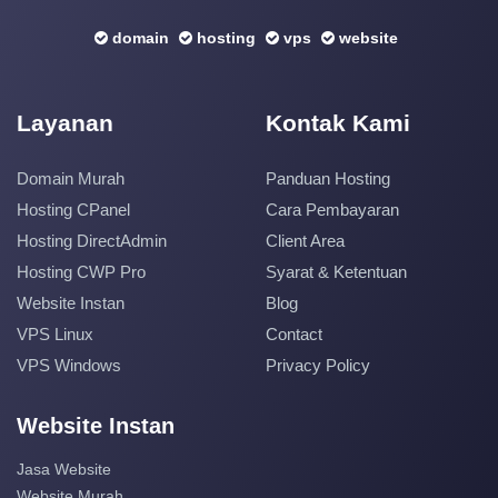
domain
hosting
vps
website
Layanan
Kontak Kami
Domain Murah
Panduan Hosting
Hosting CPanel
Cara Pembayaran
Hosting DirectAdmin
Client Area
Hosting CWP Pro
Syarat & Ketentuan
Website Instan
Blog
VPS Linux
Contact
VPS Windows
Privacy Policy
Website Instan
Jasa Website
Website Murah