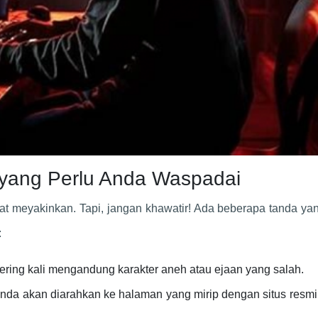
 yang Perlu Anda Waspadai
ihat meyakinkan. Tapi, jangan khawatir! Ada beberapa tanda ya
:
 sering kali mengandung karakter aneh atau ejaan yang salah.
 Anda akan diarahkan ke halaman yang mirip dengan situs resmi,