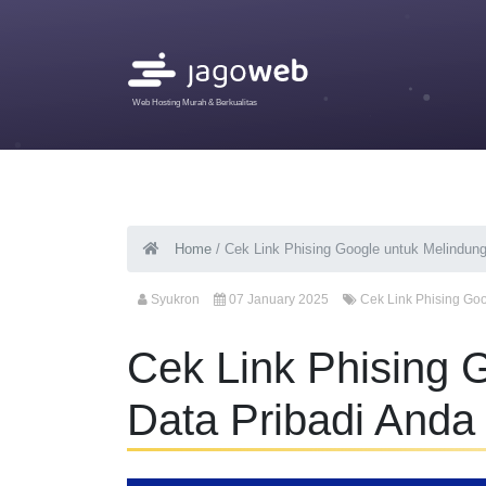
Web Hosting Murah & Berkualitas
Home
/
Cek Link Phising Google untuk Melindung
Syukron
07 January 2025
Cek Link Phising Go
Cek Link Phising 
Data Pribadi Anda