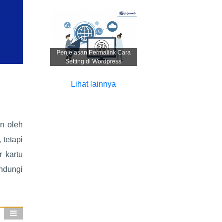
Penjelasan Permalink Cara
Setting di Wordpress
Lihat lainnya
an oleh
 tetapi
r kartu
indungi