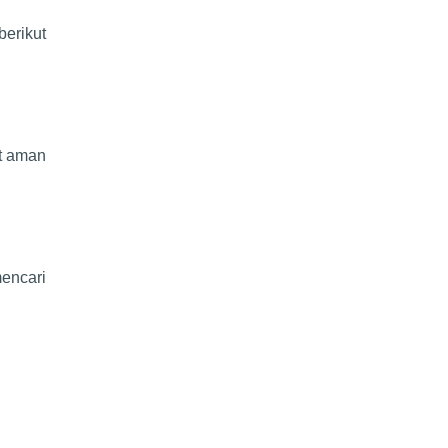
berikut
ut aman
encari