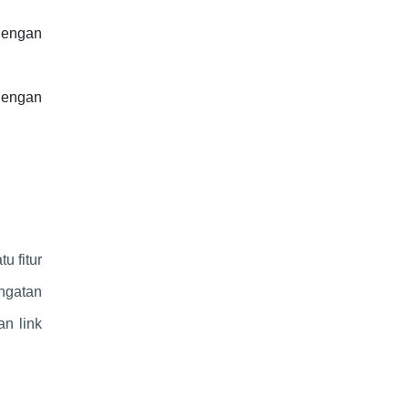
dengan
dengan
u fitur
ngatan
n link