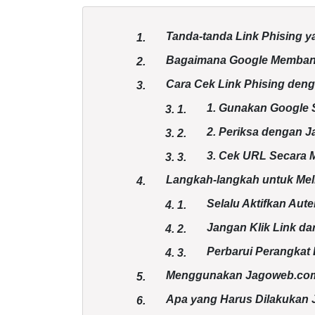
Tanda-tanda Link Phising 
1.
Bagaimana Google Membant
2.
Cara Cek Link Phising den
3.
1. Gunakan Google 
3.
1.
2. Periksa dengan 
3.
2.
3. Cek URL Secara 
3.
3.
Langkah-langkah untuk Mel
4.
Selalu Aktifkan Aute
4.
1.
Jangan Klik Link da
4.
2.
Perbarui Perangkat
4.
3.
Menggunakan Jagoweb.com
5.
Apa yang Harus Dilakukan Ji
6.