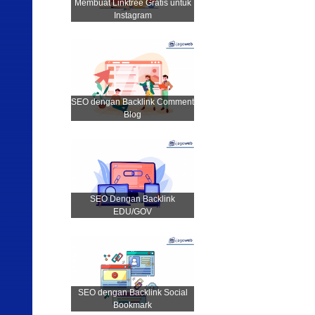
Membuat Linktree Gratis untuk
Instagram
SEO dengan Backlink Comment
Blog
SEO Dengan Backlink
EDU/GOV
SEO dengan Backlink Social
Bookmark